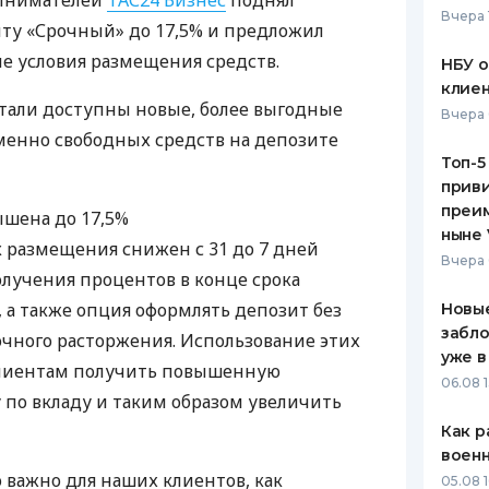
ринимателей
ТАС24 Бизнес
поднял
Вчера 
иту «Срочный» до 17,5% и предложил
ЕЖЕМЕСЯЧНЫЙ ОБЗОР
ПУТЕВО
КЕШБЭКА
СТРАХО
е условия размещения средств.
НБУ 
клиен
ПУТЕВОДИТЕЛИ ПО
ВСЕ СТ
тали доступны новые, более выгодные
Вчера 
БАНКОВСКИМ КАРТАМ
менно свободных средств на депозите
СТРАХО
Топ-5
приви
ОТЗЫВЫ
КОМПАН
преим
ышена до 17,5%
ныне 
размещения снижен с 31 до 7 дней
ДОСТАВ
Вчера 
олучения процентов в конце срока
КОНТАК
 а также опция оформлять депозит без
Новые
забло
чного расторжения. Использование этих
уже в
клиентам получить повышенную
06.08 1
 по вкладу и таким образом увеличить
Как р
воен
важно для наших клиентов, как
05.08 1