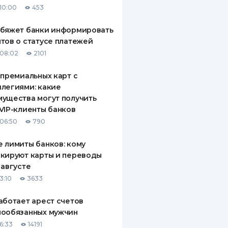
10:00
453
ДИТЕЛИ ПО
ВАНИЮ
обяжет банки информировать
тов о статусе платежей
РАХОВЫЕ ПОЛИСЫ
08:02
2101
ВЫЕ КОМПАНИИ
 премиальных карт с
легиями: какие
 О СТРАХОВЫХ
ИЯХ
ущества могут получить
VIP-клиенты банков
КА И ОПЛАТА
06:50
790
ТЫ
 лимиты банков: кому
кируют карты и переводы
 августе
3:10
3633
аботает арест счетов
нообязанных мужчин
6:33
14191