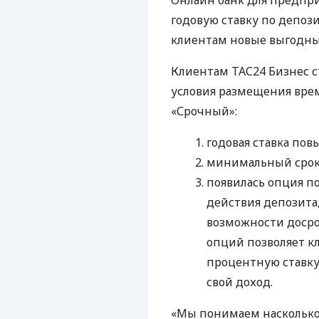
Онлайн банк для предп
годовую ставку по депоз
клиентам новые выгодны
Клиентам ТАС24 Бизнес с
условия размещения вре
«Срочный»:
годовая ставка пов
минимальный срок 
появилась опция п
действия депозита,
возможности досро
опций позволяет 
процентную ставку
свой доход.
«Мы понимаем насколько 