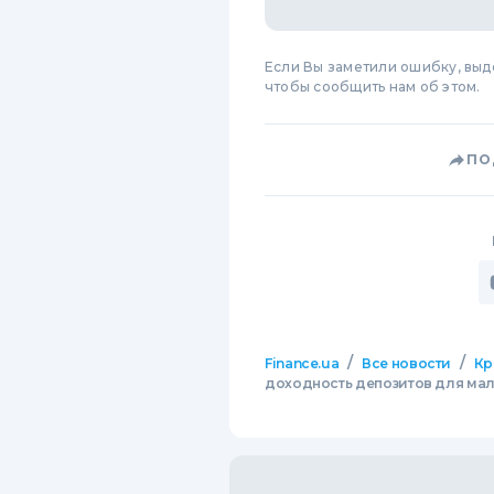
Если Вы заметили ошибку, вы
чтобы сообщить нам об этом.
ПО
/
/
Finance.ua
Все новости
Кр
доходность депозитов для мал