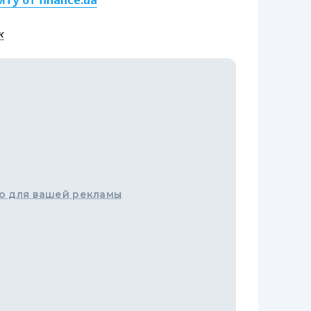
ту от finance.ua
к
о для вашей рекламы