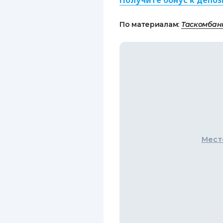
Получите бонус к депози
По материалам:
Таскомбан
Мест