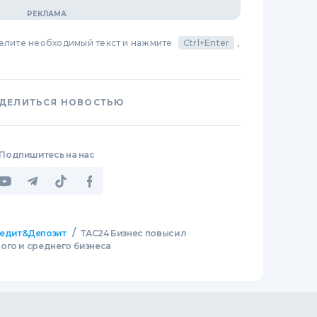
делите необходимый текст и нажмите
Ctrl+Enter
,
ДЕЛИТЬСЯ НОВОСТЬЮ
Подпишитесь на нас
/
едит&Депозит
ТАС24 Бизнес повысил
ого и среднего бизнеса