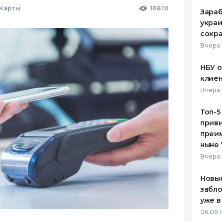
 Карты
16810
Зараб
украи
сокра
Вчера 
НБУ 
клиен
Вчера 
Топ-5
приви
преим
ныне 
Вчера 
Новые
забло
уже в
06.08 1