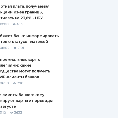
отная плата, получаемая
нцами из-за границы,
тилась на 23,6% - НБУ
10:00
453
обяжет банки информировать
тов о статусе платежей
08:02
2101
 премиальных карт с
легиями: какие
ущества могут получить
VIP-клиенты банков
06:50
790
 лимиты банков: кому
кируют карты и переводы
 августе
3:10
3633