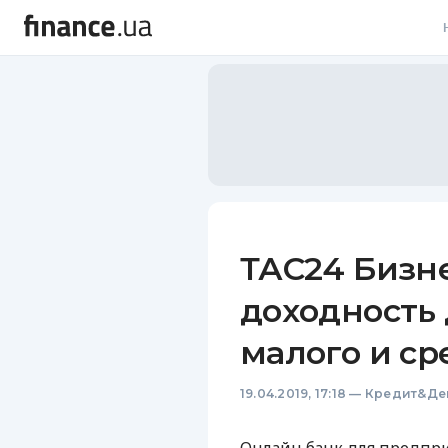
В
В
Л
А
Н
ТАС24 Бизн
С
доходность
П
малого и ср
Т
19.04.2019, 17:18
—
Кредит&Де
Р