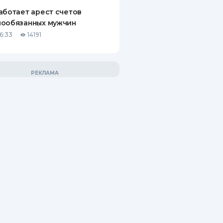
аботает арест счетов
нообязанных мужчин
6:33
14191