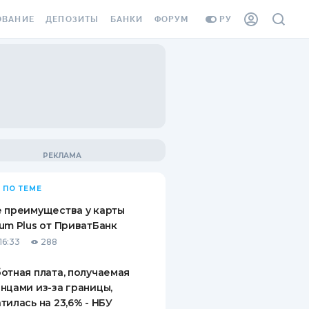
ОВАНИЕ
ДЕПОЗИТЫ
БАНКИ
ФОРУМ
РУ
ВСЕ ДЕПОЗИТЫ
ВСЕ БАНКИ
ВАНИЕ ЖИЛЬЯ ОТ
ДЕПОЗИТЫ В USD
ОТЗЫВЫ О БАНКАХ
И ШАХЕДОВ
ДЕПОЗИТЫ В EUR
МИКРОФИНАНСОВЫЕ
АХОВКА ЗАГРАНИЦУ
ОРГАНИЗАЦИИ
БОНУС К ДЕПОЗИТАМ
ОТЗЫВЫ ОБ МФО
УСЛОВИЯ АКЦИИ
Я КАРТА
 ПО ТЕМЕ
ВОПРОСЫ И ОТВЕТЫ
ОННАЯ ВИНЬЕТКА
 преимущества у карты
ДЕПОЗИТНЫЙ КАЛЬКУЛЯТОР
um Plus от ПриватБанк
Я СОТРУДНИКОВ
16:33
288
ПУТЕВОДИТЕЛИ ПО
SSISTANCE
СБЕРЕЖЕНИЯМ
отная плата, получаемая
нцами из-за границы,
ВАНИЕ ОТ
тилась на 23,6% - НБУ
ТНЫХ СЛУЧАЕВ