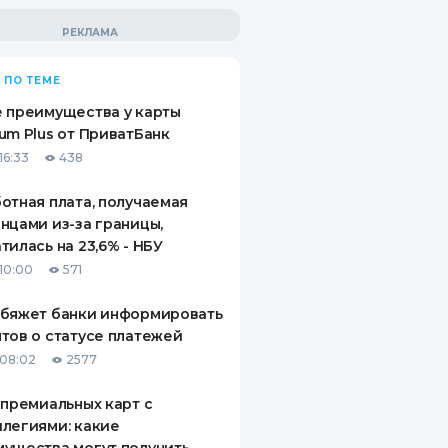
 ПО ТЕМЕ
 преимущества у карты
um Plus от ПриватБанк
16:33
438
отная плата, получаемая
нцами из-за границы,
тилась на 23,6% - НБУ
10:00
571
обяжет банки информировать
тов о статусе платежей
08:02
2577
 премиальных карт с
легиями: какие