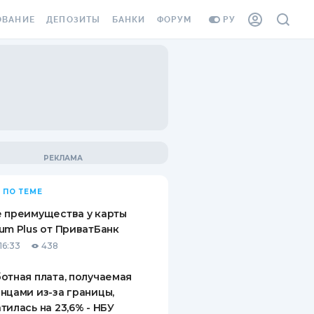
ОВАНИЕ
ДЕПОЗИТЫ
БАНКИ
ФОРУМ
РУ
ВСЕ ДЕПОЗИТЫ
ВСЕ БАНКИ
ВАНИЕ ЖИЛЬЯ ОТ
ДЕПОЗИТЫ В USD
ОТЗЫВЫ О БАНКАХ
И ШАХЕДОВ
ДЕПОЗИТЫ В EUR
МИКРОФИНАНСОВЫЕ
АХОВКА ЗАГРАНИЦУ
ОРГАНИЗАЦИИ
БОНУС К ДЕПОЗИТАМ
ОТЗЫВЫ ОБ МФО
УСЛОВИЯ АКЦИИ
Я КАРТА
 ПО ТЕМЕ
ВОПРОСЫ И ОТВЕТЫ
ОННАЯ ВИНЬЕТКА
 преимущества у карты
ДЕПОЗИТНЫЙ КАЛЬКУЛЯТОР
um Plus от ПриватБанк
Я СОТРУДНИКОВ
16:33
438
ПУТЕВОДИТЕЛИ ПО
SSISTANCE
СБЕРЕЖЕНИЯМ
отная плата, получаемая
нцами из-за границы,
ВАНИЕ ОТ
тилась на 23,6% - НБУ
ТНЫХ СЛУЧАЕВ