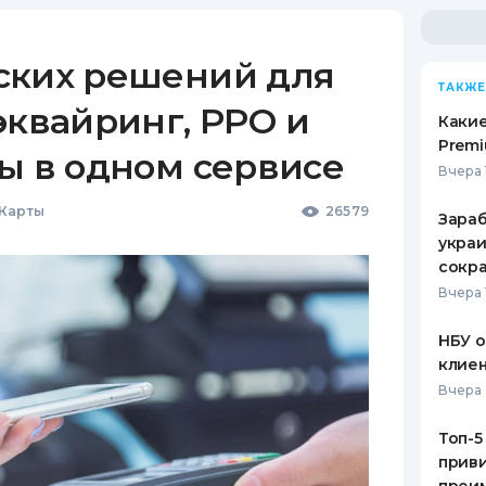
ских решений для
ТАКЖЕ
эквайринг, РРО и
Какие
Premi
ы в одном сервисе
Вчера 
 Карты
26579
Зараб
украи
сокра
Вчера 
НБУ 
клиен
Вчера 
Топ-5
приви