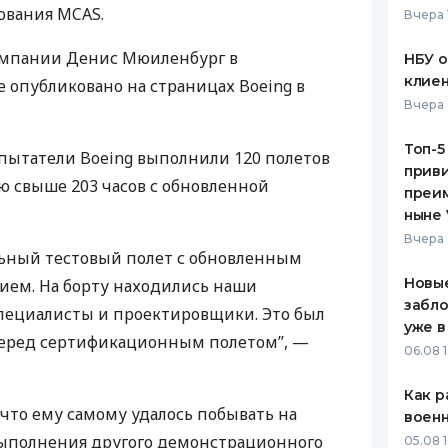
рования
MCAS
.
Вчера 
ЕЖЕМЕСЯЧНЫЙ ОБЗОР
ПУТЕВО
КЕШБЭКА
СТРАХО
компании Денис Мюиленбург в
НБУ 
клиен
 опубликовано на страницах Boeing в
ПУТЕВОДИТЕЛИ ПО
ВСЕ СТ
Вчера 
БАНКОВСКИМ КАРТАМ
СТРАХО
Топ-5
спытатели Boeing выполнили 120 полетов
приви
ОТЗЫВЫ
 свыше 203 часов с обновленной
КОМПАН
преим
ныне 
ДОСТАВ
Вчера 
ный тестовый полет с обновленным
КОНТАК
Новые
ем. На борту находились наши
забло
пециалисты и проектировщики. Это был
уже в
еред сертификационным полетом”, —
06.08 1
Как р
 что ему самому удалось побывать на
воен
ыполнения другого демонстрационного
05.08 1