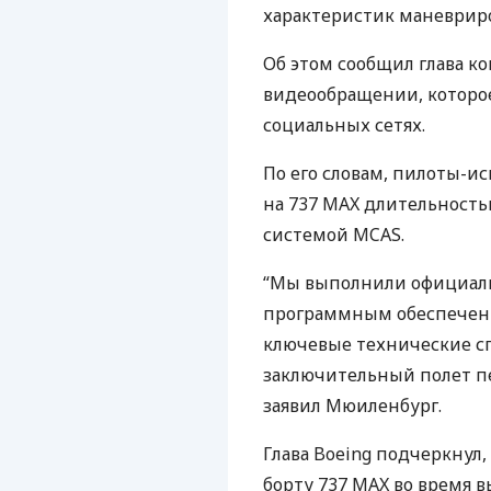
характеристик маневри
Об этом сообщил глава 
видеообращении, которое
социальных сетях.
По его словам, пилоты-и
на 737
MAX
длительностью
системой
MCAS
.
“Мы выполнили официаль
программным обеспечени
ключевые технические с
заключительный полет п
заявил Мюиленбург.
Глава Boeing подчеркнул,
борту 737
MAX
во время в