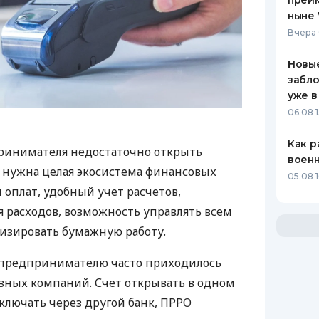
преим
ныне 
Вчера 
Новые
забло
уже в
06.08 1
Как р
ринимателя недостаточно открыть
воен
у нужна целая экосистема финансовых
05.08 1
 оплат, удобный учет расчетов,
 расходов, возможность управлять всем
изировать бумажную работу.
д предпринимателю часто приходилось
азных компаний. Счет открывать в одном
ключать через другой банк, ПРРО