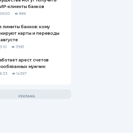
ущества могут получить
VIP-клиенты банков
06:50
886
 лимиты банков: кому
кируют карты и переводы
 августе
3:10
3981
аботает арест счетов
нообязанных мужчин
6:33
14367