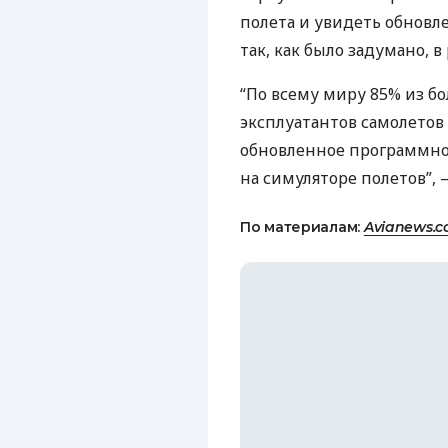
полета и увидеть обнов
так, как было задумано, в
“По всему миру 85% из б
эксплуатантов самолетов
обновленное программно
на симуляторе полетов”,
По материалам:
Avianews.