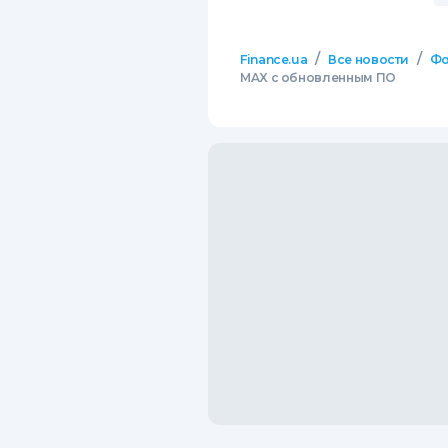
/
/
Finance.ua
Все новости
Фо
MAX c обновленным ПО