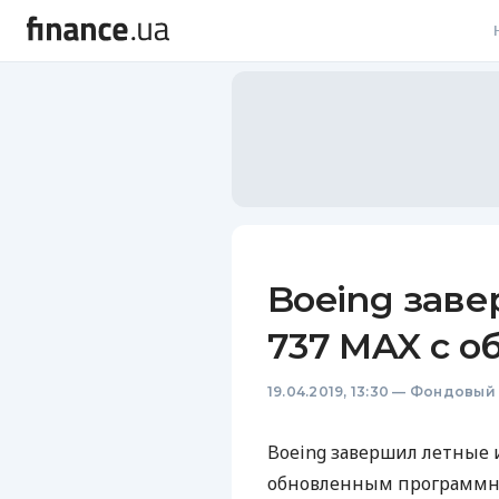
В
В
Л
А
Н
Boeing зав
С
737 MAX c 
П
19.04.2019, 13:30
—
Фондовый 
Т
Р
Boeing завершил летные
обновленным программн