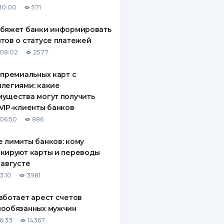
10:00
571
ДИТЕЛИ ПО
ВАНИЮ
обяжет банки информировать
тов о статусе платежей
РАХОВЫЕ ПОЛИСЫ
08:02
2577
ВЫЕ КОМПАНИИ
 премиальных карт с
легиями: какие
 О СТРАХОВЫХ
ИЯХ
ущества могут получить
VIP-клиенты банков
КА И ОПЛАТА
06:50
886
ТЫ
 лимиты банков: кому
кируют карты и переводы
 августе
3:10
3981
аботает арест счетов
нообязанных мужчин
6:33
14367