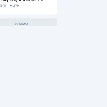
т переходить на Gemini
9:15
279