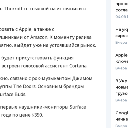
пров
 Thurrott со ссылкой на источники в
ЕЖЕМЕСЯЧНЫЙ ОБЗОР
ПУТЕВО
согл
КЕШБЭКА
СТРАХО
04.08 
ПУТЕВОДИТЕЛИ ПО
ВСЕ СТ
вать с Apple, а также с
На ук
БАНКОВСКИМ КАРТАМ
заряж
шниками от Amazon. К моменту релиза
СТРАХО
Вчера 
оятно, выйдет уже на устоявшийся рынок.
ОТЗЫВЫ
КОМПАН
Apple
х будет присутствовать функция
ключ
встроен голосовой ассистент Cortana.
ДОСТАВ
Вчера 
жно, связано с рок-музыкантом Джимом
КОНТАК
В Укр
уппы The Doors. Основным брендом
новы
грузо
urface Buds.
Вчера 
и первые наушники-мониторы Surface
Googl
 года по цене $350.
начне
Вчера 1