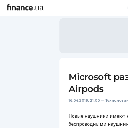
В
В
Л
А
Н
Microsoft р
С
Airpods
П
16.04.2019, 21:00
—
Технологи
Т
Р
Новые наушники имеют ко
беспроводными наушник