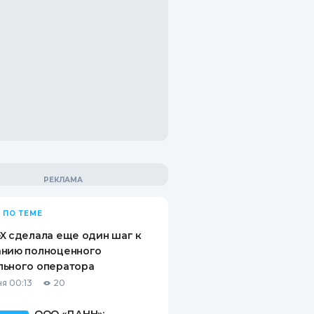
 ПО ТЕМЕ
X сделала еще один шаг к
анию полноценного
льного оператора
я 00:13
20