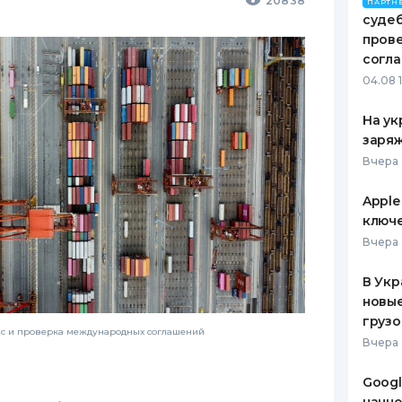
20838
ПАРТН
судеб
пров
согл
04.08 
На ук
заряж
Вчера 
Apple
ключ
Вчера 
В Укр
новы
грузо
нс и проверка международных соглашений
Вчера 
Googl