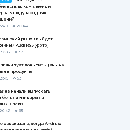
ООО «ДАНН»:
ЕРСКАЯ
ные дела, комплаенс и
ерка международных
ашений
15:40
20844
раинский рынок выйдет
енный Audi RS5 (фото)
22:05
47
 планирует повысить цены на
евые продукты
21:45
53
аине начали выпускать
е бетономиксеры на
вых шасси
20:42
85
e рассказала, когда Android