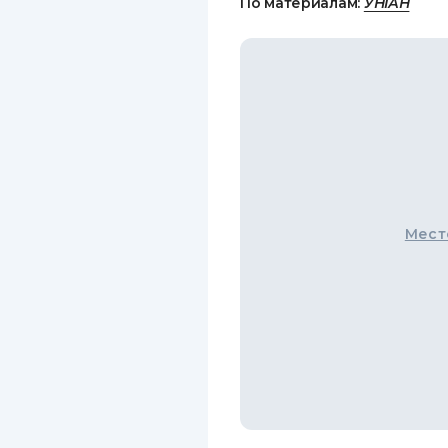
По материалам:
УНІАН
Мест