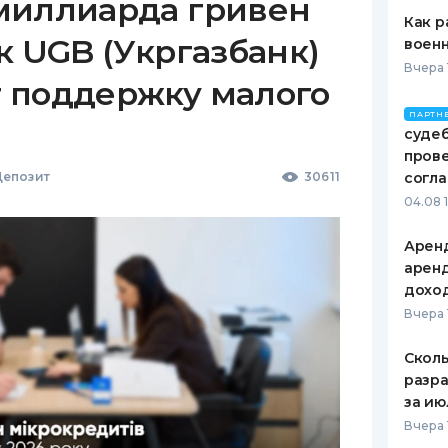
миллиарда гривен
Как р
к UGB (Укргазбанк)
воен
Вчера 
 поддержку малого
ПАРТН
судеб
пров
епозит
30611
согл
04.08 
Аренд
аренд
дохо
Вчера 
Сколь
разра
за ию
Вчера 