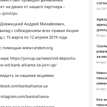
Альянс» был проведен финальный
согл
ет на двоих от нашего партнера –
ЕЖЕМЕСЯЧНЫЙ ОБЗОР
ПУТЕВО
04.08 
КЕШБЭКА
СТРАХО
 «JoinUp».
Аренд
ПУТЕВОДИТЕЛИ ПО
ВСЕ СТ
 Довжицкий Андрей Михайлович,
аренд
БАНКОВСКИМ КАРТАМ
дохо
клад с соблюдением всех правил Акции
СТРАХО
Вчера 
 с 15 марта по 12 апреля 2019 года.
ОТЗЫВЫ
КОМПАН
Сколь
с помощью www.random.org.
разра
ДОСТАВ
за ию
ра: https://joinup.ua/news/vid-depozitu-
Вчера 
a-vid-bank-alliance-ta-join-up/
КОНТАК
Минс
следить за нашими акциями:
пенси
изме
ebook.com/bankalliance.ua
Вчера 
instagram.com/bankalliance
Кто м
пенси