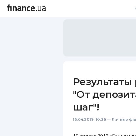
В
В
Л
А
Н
Результаты
С
"От депозит
П
шаг"!
Т
16.04.2019, 10:36
—
Личные фи
Р