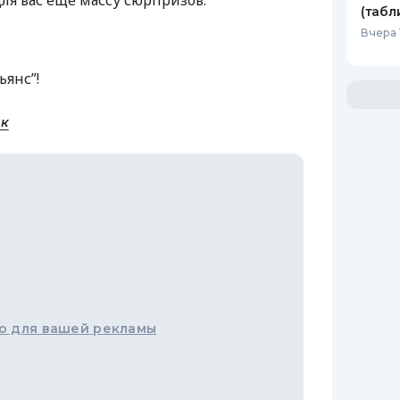
ля вас еще массу сюрпризов.
(табл
Вчера 
ьянс”!
нк
о для вашей рекламы