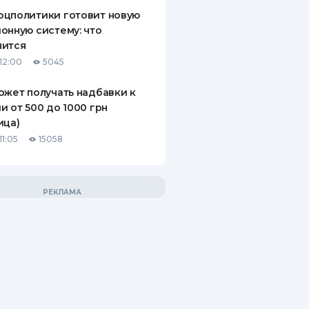
оцполитики готовит новую
онную систему: что
нится
12:00
5045
ожет получать надбавки к
и от 500 до 1000 грн
ица)
11:05
15058