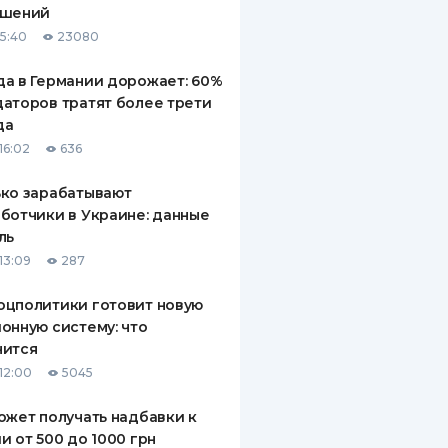
ашений
ДИТЕЛИ ПО
15:40
23080
ВАНИЮ
а в Германии дорожает: 60%
РАХОВЫЕ ПОЛИСЫ
аторов тратят более трети
да
ВЫЕ КОМПАНИИ
16:02
636
 О СТРАХОВЫХ
ИЯХ
ко зарабатывают
ботчики в Украине: данные
КА И ОПЛАТА
ль
13:09
287
ТЫ
оцполитики готовит новую
онную систему: что
нится
12:00
5045
ожет получать надбавки к
и от 500 до 1000 грн