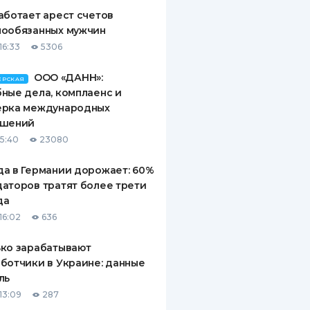
аботает арест счетов
нообязанных мужчин
16:33
5306
ООО «ДАНН»:
ЕРСКАЯ
ные дела, комплаенс и
ерка международных
ашений
15:40
23080
а в Германии дорожает: 60%
аторов тратят более трети
да
16:02
636
ко зарабатывают
ботчики в Украине: данные
ль
13:09
287