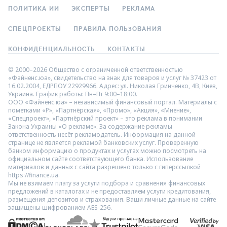
ПОЛИТИКА ИИ
ЭКСПЕРТЫ
РЕКЛАМА
СПЕЦПРОЕКТЫ
ПРАВИЛА ПОЛЬЗОВАНИЯ
КОНФИДЕНЦИАЛЬНОСТЬ
КОНТАКТЫ
© 2000–2026 Общество с ограниченной ответственностью
«Файненс.юа», свидетельство на знак для товаров и услуг № 37423 от
16.02.2004, ЕДРПОУ 22929966. Адрес: ул. Николая Гринченко, 4В, Киев,
Украина. График работы: Пн–Пт 9:00–18:00.
ООО «Файненс.юа» – независимый финансовый портал. Материалы с
пометками «Р», «Партнёрская», «Промо», «Акция», «Мнение»,
«Спецпроект», «Партнёрский проект» – это реклама в понимании
Закона Украины «О рекламе». За содержание рекламы
ответственность несёт рекламодатель. Информация на данной
странице не является рекламой банковских услуг. Проверенную
банком информацию о продуктах и услугах можно посмотреть на
официальном сайте соответствующего банка. Использование
материалов и данных с сайта разрешено только с гиперссылкой
https://finance.ua.
Мы не взимаем плату за услуги подбора и сравнения финансовых
предложений в каталогах и не предоставляем услуги кредитования,
размещения депозитов и страхования. Ваши личные данные на сайте
защищены шифрованием AES-256.