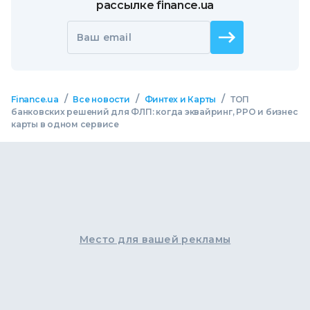
рассылке finance.ua
Ваш email
/
/
/
Finance.ua
Все новости
Финтех и Карты
ТОП
банковских решений для ФЛП: когда эквайринг, РРО и бизнес
карты в одном сервисе
Место для вашей рекламы