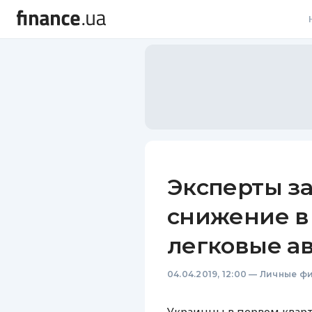
В
В
Л
А
Н
Эксперты з
С
снижение в
П
легковые ав
Т
04.04.2019, 12:00
—
Личные ф
Р