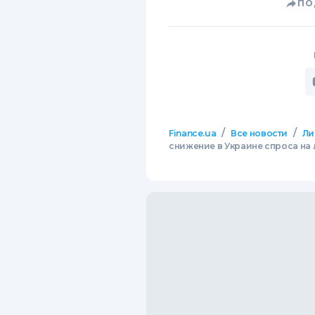
ПО
/
/
Finance.ua
Все новости
Ли
снижение в Украине спроса на л