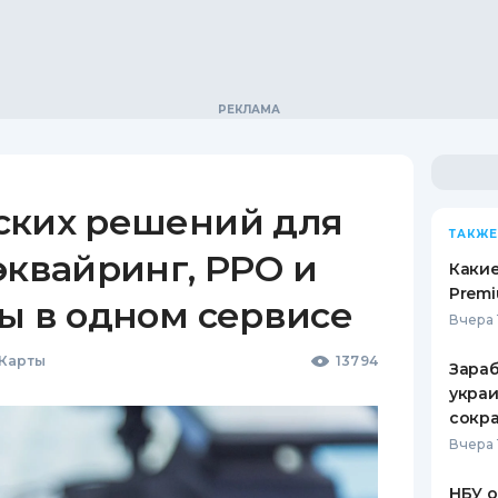
ских решений для
ТАКЖЕ
эквайринг, РРО и
Какие
Premi
ы в одном сервисе
Вчера 
 Карты
13794
Зараб
украи
сокра
Вчера 
НБУ 