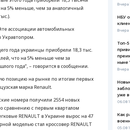
але этого года приобрели 18,3 тысячи
Вчера 
 на 5% меньше, чем за аналогичный
ЕЖЕМЕСЯЧНЫЙ ОБЗОР
ПУТЕВО
КЕШБЭКА
СТРАХО
ыс.).
НБУ 
клиен
ПУТЕВОДИТЕЛИ ПО
ВСЕ СТ
айте ассоциации автомобильных
Вчера 
БАНКОВСКИМ КАРТАМ
 Укравтопром.
СТРАХО
Топ-5
его года украинцы приобрели 18,3 тыс.
приви
ОТЗЫВЫ
КОМПАН
преим
лей, что на 5% меньше чем за
ныне 
лого года”, – говорится в сообщении.
ДОСТАВ
Вчера 
ую позицию на рынке по итогам первых
КОНТАК
Новые
цузская марка Renault.
забло
уже в
нские номера получили 2554 новых
06.08 1
По сравнению с первым кварталом
Как р
легковые
RENAULT
в Украине вырос на 47
воен
рной моделью стал кроссовер
RENAULT
05.08 1