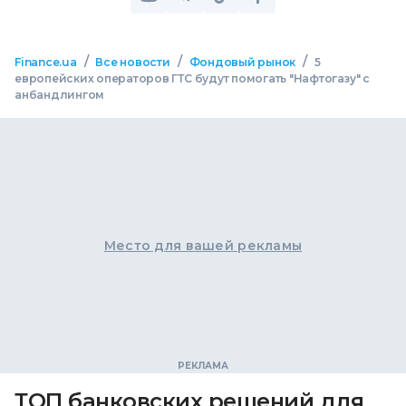
/
/
/
Finance.ua
Все новости
Фондовый рынок
5
европейских операторов ГТС будут помогать "Нафтогазу" с
анбандлингом
Место для вашей рекламы
ТОП банковских решений для