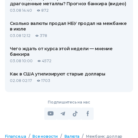
драгоценные металлы? Прогноз банкира (видео)
03.08 14:40
872
Сколько валюты продал НБУ продал на межбанке
в июле
03.08 12:12
378
Чего ждать от курса этой недели — мнение
банкира
03.08 10:00
4572
Как в США утилизируют старые доллары
02.08 02:17
1703
Подпишитесь на нас
/
/
/
Finance.ua
Все новости
Валюта
Межбанк: доллар