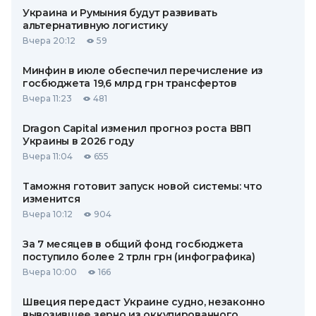
Украина и Румыния будут развивать
альтернативную логистику
Вчера 20:12
59
Минфин в июле обеспечил перечисление из
госбюджета 19,6 млрд грн трансфертов
Вчера 11:23
481
Dragon Capital изменил прогноз роста ВВП
Украины в 2026 году
Вчера 11:04
655
Таможня готовит запуск новой системы: что
изменится
Вчера 10:12
904
За 7 месяцев в общий фонд госбюджета
поступило более 2 трлн грн (инфографика)
Вчера 10:00
166
Швеция передаст Украине судно, незаконно
вывозившее зерно из оккупированного