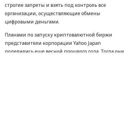
строгие запреты и взять под контроль все
организации, осуществляющие обмены
цифровыми деньгами.
Планами по запуску криптовалютной биржи
представители корпорации Yahoo Japan
поделились еще весной прошлого года. Тогда они
только обговаривали частичное приобретение
биржи BitARG. В проект было вложено около $19
млн, на протяжении года разработчики создавали
новую обменную платформу, изучали методы
безопасности клиентских сервисов. Создать
учетную запись на платформе можно уже сейчас,
но торги цифровыми деньгами запустят только
через 2 месяца.
По материалам:
РБК