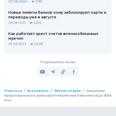
07.08 06:50
1085
Новые лимиты банков: кому заблокируют карты и
переводы уже в августе
06.08 13:10
4205
Как работает арест счетов военнообязанных
мужчин
05.08 16:33
14538
Подпишитесь на нас
/
/
/
Finance.ua
Все новости
Финтех и Карты
Аналитики
предсказали рост рынка криптовалютных банкоматов до $184
млн