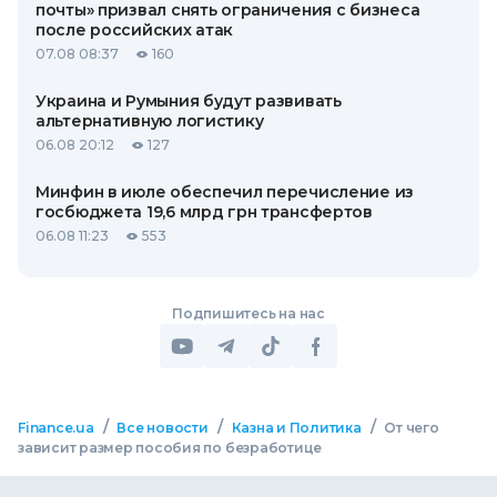
почты» призвал снять ограничения с бизнеса
после российских атак
07.08 08:37
160
Украина и Румыния будут развивать
альтернативную логистику
06.08 20:12
127
Минфин в июле обеспечил перечисление из
госбюджета 19,6 млрд грн трансфертов
06.08 11:23
553
Подпишитесь на нас
/
/
/
Finance.ua
Все новости
Казна и Политика
От чего
зависит размер пособия по безработице