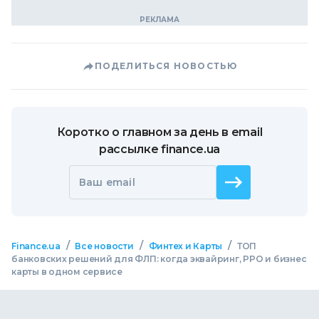
ПОДЕЛИТЬСЯ НОВОСТЬЮ
Коротко о главном за день в email
рассылке finance.ua
Ваш email
/
/
/
Finance.ua
Все новости
Финтех и Карты
ТОП
банковских решений для ФЛП: когда эквайринг, РРО и бизнес
карты в одном сервисе