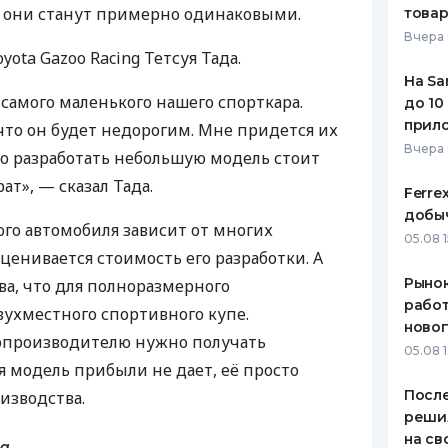
не они станут примерно одинаковыми.
това
ЕЖЕМЕСЯЧНЫЙ ОБЗОР
ПУТЕВО
Вчера 
КЕШБЭКА
СТРАХО
oyota Gazoo Racing Тетсуя Тада.
На Sa
ПУТЕВОДИТЕЛИ ПО
ВСЕ СТ
самого маленького нашего спорткара.
до 10
БАНКОВСКИМ КАРТАМ
прил
что он будет недорогим. Мне придется их
СТРАХО
Вчера
то разработать небольшую модель стоит
ОТЗЫВЫ
т», — сказал Тада.
КОМПАН
Ferre
добыч
го автомобиля зависит от многих
ДОСТАВ
05.08 1
оценивается стоимость его разработки. А
КОНТАК
Рынок
ва, что для полноразмерного
работ
вухместного спортивного купе.
ново
топроизводителю нужно получать
05.08 1
я модель прибыли не дает, её просто
После
изводства.
реши
на св
ua