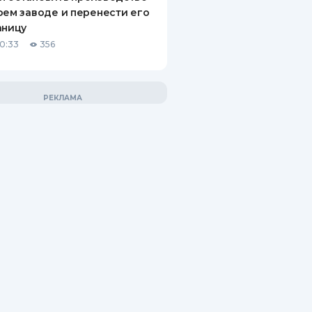
оем заводе и перенести его
аницу
10:33
356