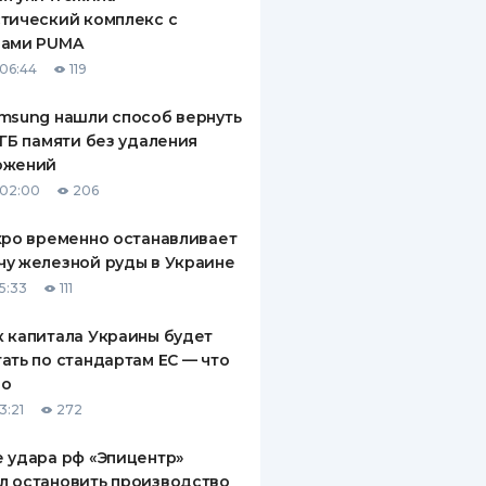
тический комплекс с
рами PUMA
06:44
119
msung нашли способ вернуть
 ГБ памяти без удаления
ожений
 02:00
206
xpo временно останавливает
у железной руды в Украине
5:33
111
 капитала Украины будет
ать по стандартам ЕС — что
го
3:21
272
 удара рф «Эпицентр»
л остановить производство