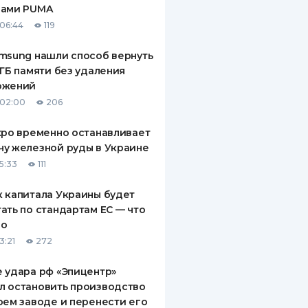
рами PUMA
ДИТЕЛИ ПО
06:44
119
ВАНИЮ
msung нашли способ вернуть
РАХОВЫЕ ПОЛИСЫ
 ГБ памяти без удаления
ожений
ВЫЕ КОМПАНИИ
 02:00
206
 О СТРАХОВЫХ
ИЯХ
xpo временно останавливает
у железной руды в Украине
КА И ОПЛАТА
5:33
111
ТЫ
 капитала Украины будет
ать по стандартам ЕС — что
го
3:21
272
 удара рф «Эпицентр»
л остановить производство
оем заводе и перенести его