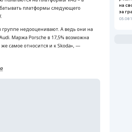
на св
рабатывать платформы следующего
за гр
.
05.08 
в группе недооценивают. А ведь они на
Audi. Маржа Porsche в 17,5% возможна
 же самое относится и к Skoda», —
ua