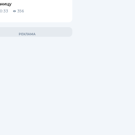
аницу
10:33
356