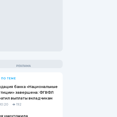
 ПО ТЕМЕ
идация банка «Национальные
стиции» завершена: ФГВФЛ
атил выплаты вкладчикам
10:20
192
ия уничтожила