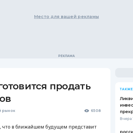
Место для вашей рекламы
готовится продать
ТАКЖЕ
ов
Ликв
инве
 рынок
6508
прекр
Вчера 
а, что в ближайшем будущем представит
росс