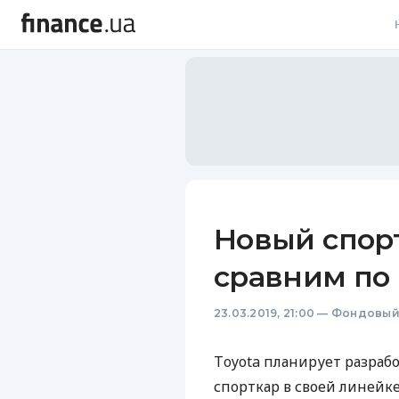
В
В
Л
А
Н
Новый спорт
С
сравним по 
П
23.03.2019, 21:00
—
Фондовый
Т
Р
Тoyota планирует разраб
спорткар в своей линейк