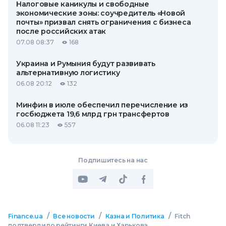
Налоговые каникулы и свободные
экономические зоны: соучредитель «Новой
почты» призвал снять ограничения с бизнеса
после российских атак
07.08 08:37
168
Украина и Румыния будут развивать
альтернативную логистику
06.08 20:12
132
Минфин в июле обеспечил перечисление из
госбюджета 19,6 млрд грн трансфертов
06.08 11:23
557
Подпишитесь на нас
/
/
/
Finance.ua
Все новости
Казна и Политика
Fitch
подтвердило рейтинги Киева и Харькова