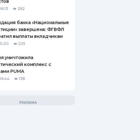
ктов
06:13
262
идация банка «Национальные
стиции» завершена: ФГВФЛ
атил выплаты вкладчикам
10:20
225
ия уничтожила
тический комплекс с
рами PUMA
06:44
138