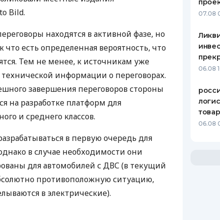
прое
o Bild.
07.08 
ереговоры находятся в активной фазе, но
Ликв
инве
к что есть определенная вероятность, что
прекр
ятся. Тем не менее, к источникам уже
06.08 
 технической информации о переговорах.
спешного завершения переговоров стороны
росс
логис
я на разработке платформ для
това
ого и среднего классов.
06.08 
азрабатываться в первую очередь для
однако в случае необходимости они
рованы для автомобилей с
ДВС
(в текущий
бсолютно противоположную ситуацию,
лываются в электрические).