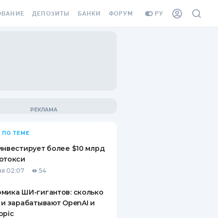
ОВАНИЕ
ДЕПОЗИТЫ
БАНКИ
ФОРУМ
РУ
ВСЕ ДЕПОЗИТЫ
ВСЕ БАНКИ
ВАНИЕ ЖИЛЬЯ ОТ
ДЕПОЗИТЫ В USD
ОТЗЫВЫ О БАНКАХ
И ШАХЕДОВ
ДЕПОЗИТЫ В EUR
МИКРОФИНАНСОВЫЕ
АХОВКА ЗАГРАНИЦУ
ОРГАНИЗАЦИИ
БОНУС К ДЕПОЗИТАМ
ОТЗЫВЫ ОБ МФО
УСЛОВИЯ АКЦИИ
Я КАРТА
 ПО ТЕМЕ
ВОПРОСЫ И ОТВЕТЫ
ОННАЯ ВИНЬЕТКА
инвестирует более $10 млрд
ДЕПОЗИТНЫЙ КАЛЬКУЛЯТОР
отокси
Я СОТРУДНИКОВ
я 02:07
54
ПУТЕВОДИТЕЛИ ПО
SSISTANCE
СБЕРЕЖЕНИЯМ
мика ШИ-гигантов: сколько
 и зарабатывают OpenAI и
ВАНИЕ ОТ
opic
ТНЫХ СЛУЧАЕВ