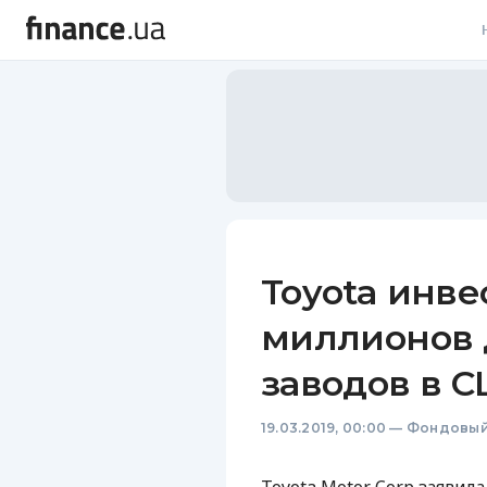
В
В
Л
А
Н
Toyota инве
С
миллионов 
П
заводов в 
Т
19.03.2019, 00:00
—
Фондовый
Р