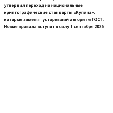
утвердил переход на национальные
криптографические стандарты «Купина»,
которые заменят устаревший алгоритм ГОСТ.
Новые правила вступят в силу 1 сентября 2026
года.
Об этом
сообщили
в Министерстве цифровой
трансформации.
«Купина» — украинский криптографический
алгоритм, который будет использоваться для
защиты квалифицированных электронных
подписей (КЭП).
Что изменится для пользователей
Старые КЭП работают дальше. Переживать