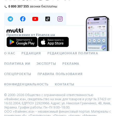
0 800 307 555
звонки бесплатны
Приложение от Finance.ua
О НАС
РЕДАКЦИЯ
РЕДАКЦИОННАЯ ПОЛИТИКА
ПОЛИТИКА ИИ
ЭКСПЕРТЫ
РЕКЛАМА
СПЕЦПРОЕКТЫ
ПРАВИЛА ПОЛЬЗОВАНИЯ
КОНФИДЕНЦИАЛЬНОСТЬ
КОНТАКТЫ
© 2000–2026 Общество с ограниченной ответственностью
«Файненс.юа», свидетельство на знак для товаров и услуг № 37423 от
16.02.2004, ЕДРПОУ 22929966. Адрес: ул. Николая Гринченко, 4В, Киев,
Украина. График работы: Пн–Пт 9:00–18:00.
ООО «Файненс.юа» – независимый финансовый портал. Материалы с
пометками «Р», «Партнёрская», «Промо», «Акция», «Мнение»,