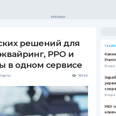
ских решений для
ТАКЖЕ
эквайринг, РРО и
Какие
Premi
ы в одном сервисе
Вчера 
 Карты
18940
Зараб
украи
сокра
Вчера 
НБУ 
клиен