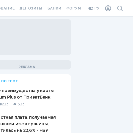
ОВАНИЕ
ДЕПОЗИТЫ
БАНКИ
ФОРУМ
РУ
ВСЕ ДЕПОЗИТЫ
ВСЕ БАНКИ
ВАНИЕ ЖИЛЬЯ ОТ
ДЕПОЗИТЫ В USD
ОТЗЫВЫ О БАНКАХ
И ШАХЕДОВ
ДЕПОЗИТЫ В EUR
МИКРОФИНАНСОВЫЕ
АХОВКА ЗАГРАНИЦУ
ОРГАНИЗАЦИИ
БОНУС К ДЕПОЗИТАМ
ОТЗЫВЫ ОБ МФО
УСЛОВИЯ АКЦИИ
Я КАРТА
 ПО ТЕМЕ
ВОПРОСЫ И ОТВЕТЫ
ОННАЯ ВИНЬЕТКА
 преимущества у карты
ДЕПОЗИТНЫЙ КАЛЬКУЛЯТОР
um Plus от ПриватБанк
Я СОТРУДНИКОВ
16:33
333
ПУТЕВОДИТЕЛИ ПО
SSISTANCE
СБЕРЕЖЕНИЯМ
отная плата, получаемая
нцами из-за границы,
ВАНИЕ ОТ
тилась на 23,6% - НБУ
ТНЫХ СЛУЧАЕВ