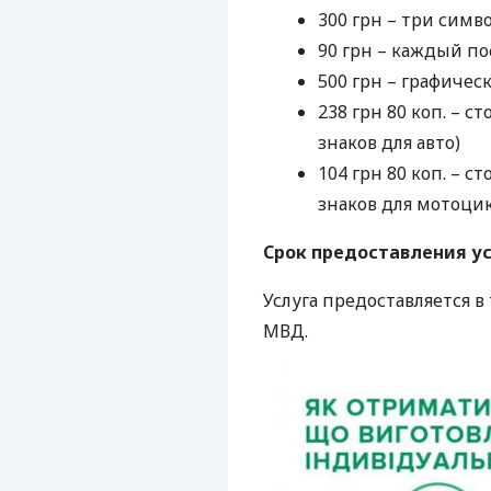
300 грн – три симво
90 грн – каждый п
500 грн – графичес
238 грн 80 коп. –
знаков для авто)
104 грн 80 коп. –
знаков для мотоцик
Срок предоставления ус
Услуга предоставляется 
МВД
.