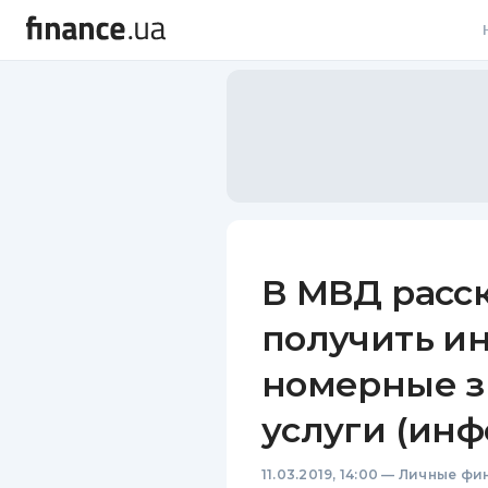
В
В
Л
А
Н
В МВД расск
С
получить и
П
номерные з
Т
услуги (инф
Р
11.03.2019, 14:00
—
Личные фи