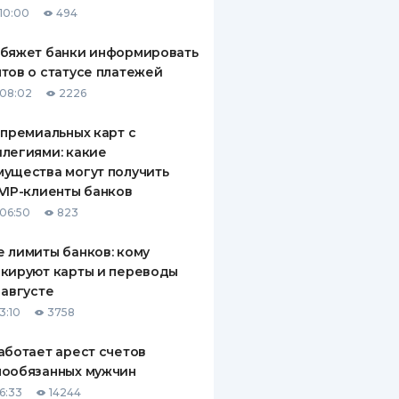
10:00
494
ДИТЕЛИ ПО
ВАНИЮ
обяжет банки информировать
тов о статусе платежей
РАХОВЫЕ ПОЛИСЫ
08:02
2226
ВЫЕ КОМПАНИИ
 премиальных карт с
легиями: какие
 О СТРАХОВЫХ
ИЯХ
ущества могут получить
VIP-клиенты банков
КА И ОПЛАТА
06:50
823
ТЫ
 лимиты банков: кому
кируют карты и переводы
 августе
3:10
3758
аботает арест счетов
нообязанных мужчин
6:33
14244