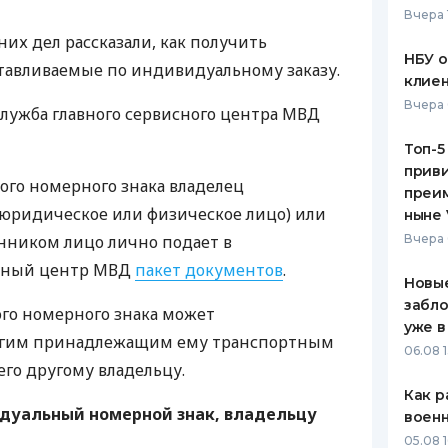
Вчера 
ЕЖЕМЕСЯЧНЫЙ ОБЗОР
ПУТЕВО
их дел рассказали, как получить
КЕШБЭКА
СТРАХО
НБУ 
тавливаемые по индивидуальному заказу.
клиен
ПУТЕВОДИТЕЛИ ПО
ВСЕ СТ
Вчера 
служба главного сервисного центра
БАНКОВСКИМ КАРТАМ
МВД
СТРАХО
Топ-5
приви
ОТЗЫВЫ
ого номерного знака владелец
КОМПАН
преим
(юридическое или физическое лицо) или
ныне 
ДОСТАВ
нником лицо лично подает в
Вчера 
сный центр
МВД
пакет документов
.
КОНТАК
Новые
забло
го номерного знака может
уже в
ругим принадлежащим ему транспортным
06.08 1
его другому владельцу.
Как р
дуальный номерной знак, владельцу
воен
05.08 1