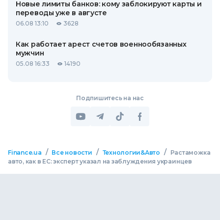
Новые лимиты банков: кому заблокируют карты и
переводы уже в августе
06.08 13:10
3628
Как работает арест счетов военнообязанных
мужчин
05.08 16:33
14190
Подпишитесь на нас
/
/
/
Finance.ua
Все новости
Технологии&Авто
Растаможка
авто, как в ЕС: эксперт указал на заблуждения украинцев