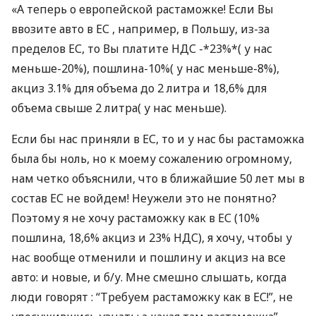
«А теперь о европейской растаможке! Если Вы
ввозите авто в ЕС , например, в Польшу, из-за
пределов ЕС, то Вы платите
НДС
-*23%*( у нас
меньше-20%), пошлина-10%( у нас меньше-8%),
акциз 3.1% для объема до 2 литра и 18,6% для
объема свыше 2 литра( у нас меньше).
Если бы нас приняли в ЕС, то и у нас бы растаможка
была бы ноль, но к моему сожалению огромному,
нам четко объяснили, что в ближайшие 50 лет мы в
состав ЕС не войдем! Неужели это не понятно?
Поэтому я не хочу растаможку как в ЕС (10%
пошлина, 18,6% акциз и 23%
НДС
), я хочу, чтобы у
нас вообще отменили и пошлину и акциз на все
авто: и новые, и б/у. Мне смешно слышать, когда
люди говорят : “Требуем растаможку как в ЕС!”, не