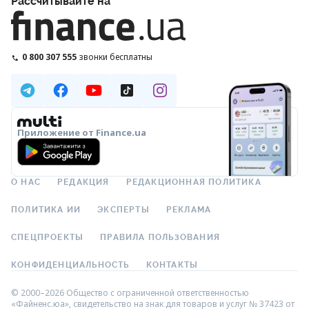
Рассчитывайте на
0 800 307 555
звонки бесплатны
Приложение от Finance.ua
О НАС
РЕДАКЦИЯ
РЕДАКЦИОННАЯ ПОЛИТИКА
ПОЛИТИКА ИИ
ЭКСПЕРТЫ
РЕКЛАМА
СПЕЦПРОЕКТЫ
ПРАВИЛА ПОЛЬЗОВАНИЯ
КОНФИДЕНЦИАЛЬНОСТЬ
КОНТАКТЫ
© 2000–2026 Общество с ограниченной ответственностью
«Файненс.юа», свидетельство на знак для товаров и услуг № 37423 от