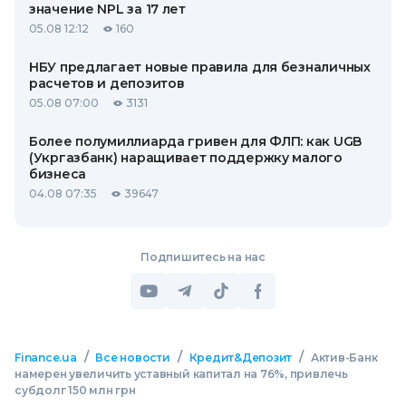
значение NPL за 17 лет
05.08 12:12
160
НБУ предлагает новые правила для безналичных
расчетов и депозитов
05.08 07:00
3131
Более полумиллиарда гривен для ФЛП: как UGB
(Укргазбанк) наращивает поддержку малого
бизнеса
04.08 07:35
39647
Подпишитесь на нас
/
/
/
Finance.ua
Все новости
Кредит&Депозит
Актив-Банк
намерен увеличить уставный капитал на 76%, привлечь
субдолг 150 млн грн