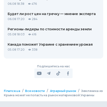
06.08 18:38
476
Будет ли рост цен на гречку — мнение эксперта
06.08 17:20
284
Регионы-лидеры по стоимости аренды земли
05.08 18:03
416
Канада поможет Украине с хранением урожая
05.08 17:20
338
Подпишитесь на нас
/
/
/
Finance.ua
Все новости
Аграрный рынок
Земляника из
Крыма может не попасть на рынок материковой Украины