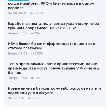
когда эквайринг, РРО и бизнес карты в одном
сервисе
04.08 06:50
20558
Заработная плата, получаемая украинцами из-за
границы, сократилась на 23,6% - НБУ
Вчера 10:00
504
НБУ обяжет банки информировать клиентов о
статусе платежей
Вчера 08:02
2338
Топ-5 премиальных карт с привилегиями: какие
преимущества могут получить ныне VIP-клиенты
банков
Вчера 06:50
839
Новые лимиты банков: кому заблокируют карты и
переводы уже в августе
06.08 13:10
3837