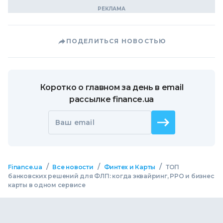
ПОДЕЛИТЬСЯ НОВОСТЬЮ
Коротко о главном за день в email
рассылке finance.ua
Ваш email
/
/
/
Finance.ua
Все новости
Финтех и Карты
ТОП
банковских решений для ФЛП: когда эквайринг, РРО и бизнес
карты в одном сервисе