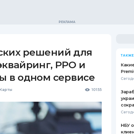
ских решений для
ТАКЖЕ
эквайринг, РРО и
Какие
Premi
ы в одном сервисе
Сегодн
 Карты
10155
Зараб
украи
сокра
Сегодн
НБУ 
клиен