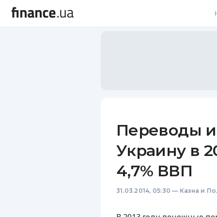
В
В
Л
А
Н
Переводы и
С
Украину в 2
П
4,7% ВВП
Т
31.03.2014, 05:30
—
Казна и П
Р