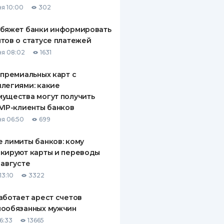
я 10:00
302
ДИТЕЛИ ПО
ВАНИЮ
обяжет банки информировать
тов о статусе платежей
РАХОВЫЕ ПОЛИСЫ
я 08:02
1631
ВЫЕ КОМПАНИИ
 премиальных карт с
легиями: какие
 О СТРАХОВЫХ
ИЯХ
ущества могут получить
VIP-клиенты банков
КА И ОПЛАТА
я 06:50
699
ТЫ
 лимиты банков: кому
кируют карты и переводы
 августе
13:10
3322
аботает арест счетов
нообязанных мужчин
6:33
13665