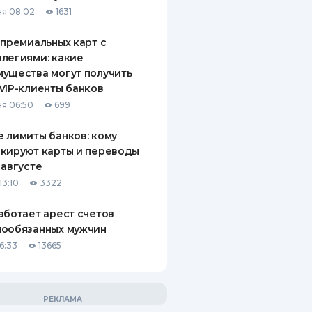
я 08:02
1631
 премиальных карт с
легиями: какие
ущества могут получить
VIP-клиенты банков
я 06:50
699
 лимиты банков: кому
кируют карты и переводы
 августе
13:10
3322
аботает арест счетов
нообязанных мужчин
6:33
13665