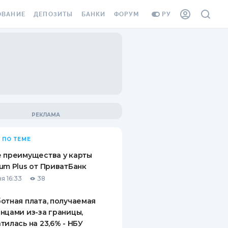
ОВАНИЕ
ДЕПОЗИТЫ
БАНКИ
ФОРУМ
РУ
ВСЕ ДЕПОЗИТЫ
ВСЕ БАНКИ
ВАНИЕ ЖИЛЬЯ ОТ
ДЕПОЗИТЫ В USD
ОТЗЫВЫ О БАНКАХ
И ШАХЕДОВ
ДЕПОЗИТЫ В EUR
МИКРОФИНАНСОВЫЕ
АХОВКА ЗАГРАНИЦУ
ОРГАНИЗАЦИИ
БОНУС К ДЕПОЗИТАМ
ОТЗЫВЫ ОБ МФО
УСЛОВИЯ АКЦИИ
Я КАРТА
 ПО ТЕМЕ
ВОПРОСЫ И ОТВЕТЫ
ОННАЯ ВИНЬЕТКА
 преимущества у карты
ДЕПОЗИТНЫЙ КАЛЬКУЛЯТОР
um Plus от ПриватБанк
Я СОТРУДНИКОВ
я 16:33
38
ПУТЕВОДИТЕЛИ ПО
SSISTANCE
СБЕРЕЖЕНИЯМ
отная плата, получаемая
нцами из-за границы,
ВАНИЕ ОТ
тилась на 23,6% - НБУ
ТНЫХ СЛУЧАЕВ