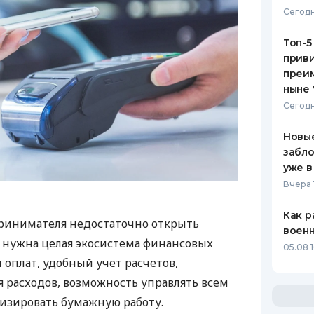
Сегодн
Топ-5
приви
преим
ныне 
Сегодн
Новые
забло
уже в
Вчера 
Как р
ринимателя недостаточно открыть
воен
у нужна целая экосистема финансовых
05.08 1
 оплат, удобный учет расчетов,
 расходов, возможность управлять всем
изировать бумажную работу.