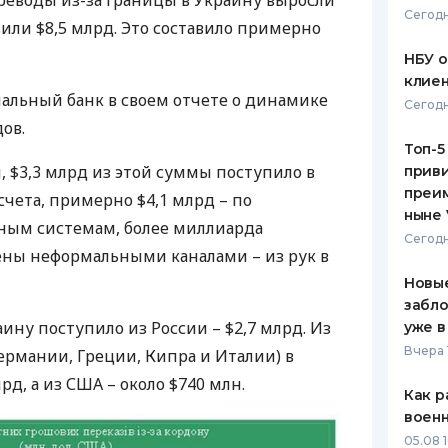
реводы из-за границы в Украину выросли
Сегодн
вили $8,5 млрд. Это составило примерно
ЕЖЕМЕСЯЧНЫЙ ОБЗОР
ПУТЕВО
КЕШБЭКА
СТРАХО
НБУ 
клиен
ПУТЕВОДИТЕЛИ ПО
ВСЕ СТ
альный банк в своем отчете о динамике
Сегодн
БАНКОВСКИМ КАРТАМ
ов.
СТРАХО
Топ-5
, $3,3 млрд из этой суммы поступило в
приви
ОТЗЫВЫ
КОМПАН
преим
счета, примерно $4,1 млрд – по
ныне 
ым системам, более миллиарда
ДОСТАВ
Сегодн
ены неформальными каналами – из рук в
КОНТАК
Новые
забло
аину поступило из России – $2,7 млрд. Из
уже в
Вчера 
Германии, Греции, Кипра и Италии) в
рд, а из
США
– около $740 млн.
Как р
воен
05.08 1