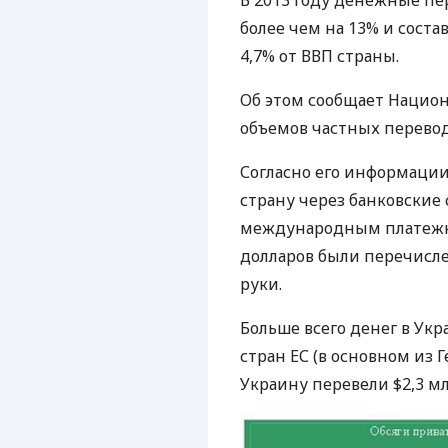
В 2013 году денежные пе
более чем на 13% и соста
4,7% от
ВВП
страны.
Об этом сообщает Национ
объемов частных перевод
Согласно его информации
страну через банковские 
международным платежн
долларов были перечисл
руки.
Больше всего денег в Укр
стран ЕС (в основном из 
Украину перевели $2,3 мл