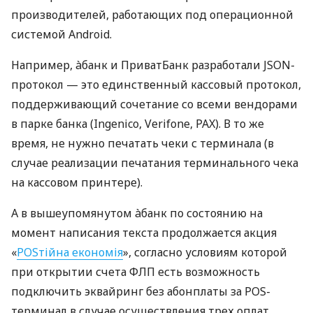
производителей, работающих под операционной
системой Android.
Например, àбанк и ПриватБанк разработали JSON-
протокол — это единственный кассовый протокол,
поддерживающий сочетание со всеми вендорами
в парке банка (Ingenico, Verifone, PAX). В то же
время, не нужно печатать чеки с терминала (в
случае реализации печатания терминального чека
на кассовом принтере).
А в вышеупомянутом àбанк по состоянию на
момент написания текста продолжается акция
«
POSтійна економія
», согласно условиям которой
при открытии счета ФЛП есть возможность
подключить эквайринг без абонплаты за POS-
терминал в случае осуществления трех оплат