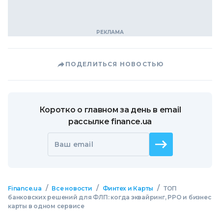
ПОДЕЛИТЬСЯ НОВОСТЬЮ
Коротко о главном за день в email
рассылке finance.ua
Ваш email
/
/
/
Finance.ua
Все новости
Финтех и Карты
ТОП
банковских решений для ФЛП: когда эквайринг, РРО и бизнес
карты в одном сервисе