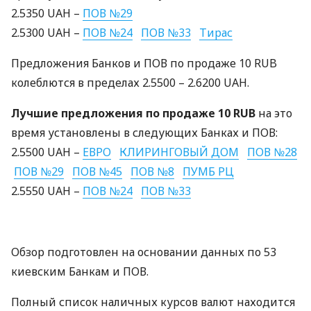
2.5350
UAH
–
ПОВ
№29
2.5300
UAH
–
ПОВ
№24
ПОВ
№33
Тирас
Предложения Банков и
ПОВ
по продаже 10
RUB
колеблются в пределах 2.5500 – 2.6200
UAH
.
Лучшие предложения по продаже 10
RUB
на это
время установлены в следующих Банках и
ПОВ
:
2.5500
UAH
–
ЕВРО
КЛИРИНГОВЫЙ
ДОМ
ПОВ
№28
ПОВ
№29
ПОВ
№45
ПОВ
№8
ПУМБ
РЦ
2.5550
UAH
–
ПОВ
№24
ПОВ
№33
Обзор подготовлен на основании данных по 53
киевским Банкам и
ПОВ
.
Полный список наличных курсов валют находится