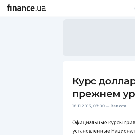
В
В
Л
А
Н
Курс доллар
С
прежнем ур
П
18.11.2013, 07:00
—
Валюта
Т
Р
Официальные курсы грив
установленные Националь