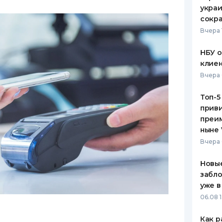
украи
сокра
Вчера 
НБУ 
клиен
Вчера 
Топ-5
приви
преим
ныне 
Вчера 
Новые
забло
уже в
06.08 1
Как р