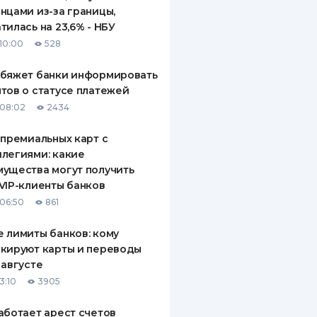
нцами из-за границы,
тилась на 23,6% - НБУ
10:00
528
обяжет банки информировать
тов о статусе платежей
08:02
2434
 премиальных карт с
легиями: какие
ущества могут получить
VIP-клиенты банков
06:50
861
 лимиты банков: кому
кируют карты и переводы
 августе
3:10
3905
аботает арест счетов