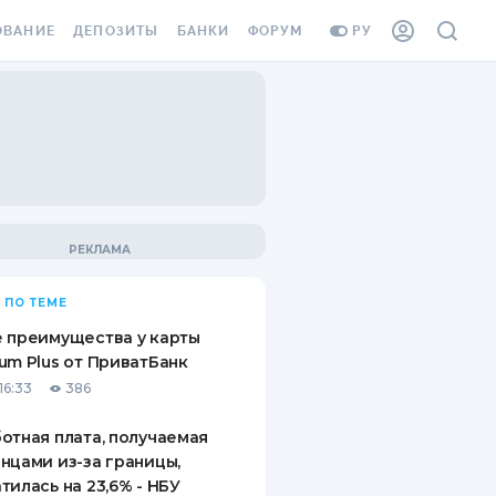
ОВАНИЕ
ДЕПОЗИТЫ
БАНКИ
ФОРУМ
РУ
ВСЕ ДЕПОЗИТЫ
ВСЕ БАНКИ
ВАНИЕ ЖИЛЬЯ ОТ
ДЕПОЗИТЫ В USD
ОТЗЫВЫ О БАНКАХ
И ШАХЕДОВ
ДЕПОЗИТЫ В EUR
МИКРОФИНАНСОВЫЕ
АХОВКА ЗАГРАНИЦУ
ОРГАНИЗАЦИИ
БОНУС К ДЕПОЗИТАМ
ОТЗЫВЫ ОБ МФО
УСЛОВИЯ АКЦИИ
Я КАРТА
 ПО ТЕМЕ
ВОПРОСЫ И ОТВЕТЫ
ОННАЯ ВИНЬЕТКА
 преимущества у карты
ДЕПОЗИТНЫЙ КАЛЬКУЛЯТОР
um Plus от ПриватБанк
Я СОТРУДНИКОВ
16:33
386
ПУТЕВОДИТЕЛИ ПО
SSISTANCE
СБЕРЕЖЕНИЯМ
отная плата, получаемая
нцами из-за границы,
ВАНИЕ ОТ
тилась на 23,6% - НБУ
ТНЫХ СЛУЧАЕВ