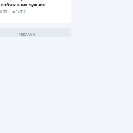
нообязанных мужчин
6:33
14312