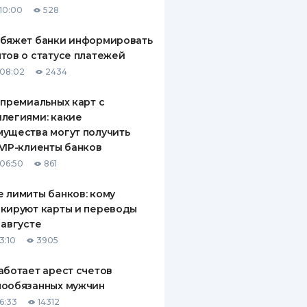
10:00
528
ДИТЕЛИ ПО
ВАНИЮ
обяжет банки информировать
тов о статусе платежей
РАХОВЫЕ ПОЛИСЫ
08:02
2434
ВЫЕ КОМПАНИИ
 премиальных карт с
легиями: какие
 О СТРАХОВЫХ
ИЯХ
ущества могут получить
VIP-клиенты банков
КА И ОПЛАТА
06:50
861
ТЫ
 лимиты банков: кому
кируют карты и переводы
 августе
3:10
3905
аботает арест счетов
нообязанных мужчин
6:33
14312