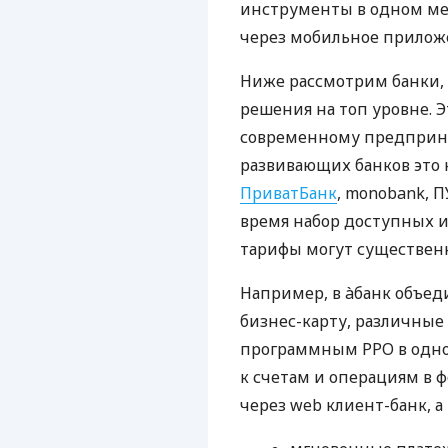
инструменты в одном мес
через мобильное прилож
Ниже рассмотрим банки,
решения на топ уровне. Э
современному предприни
развивающих банков это 
ПриватБанк
, monobank, П
время набор доступных и
тарифы могут существенн
Например, в àбанк объед
бизнес-карту, различные
программным РРО в одном
к счетам и операциям в ф
через web клиент-банк, а