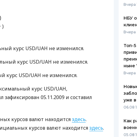
Вчера 
ЕЖЕМЕСЯЧНЫЙ ОБЗОР
ПУТЕВО
КЕШБЭКА
СТРАХО
)
НБУ 
клиен
 )
ПУТЕВОДИТЕЛИ ПО
ВСЕ СТ
Вчера 
БАНКОВСКИМ КАРТАМ
СТРАХО
Топ-5
льный курс
USD
/UAH не изменился.
приви
ОТЗЫВЫ
КОМПАН
преим
альный курс
USD
/UAH не изменился.
ныне 
ДОСТАВ
Вчера 
ый курс
USD
/UAH не изменился.
КОНТАК
Новые
аксимальный курс
USD
/UAH,
забло
ыл зафиксирован 05.11.2009 и составил
уже в
06.08 1
ных курсов валют находится
здесь
.
Как р
циальных курсов валют находится
здесь
.
воен
05.08 1