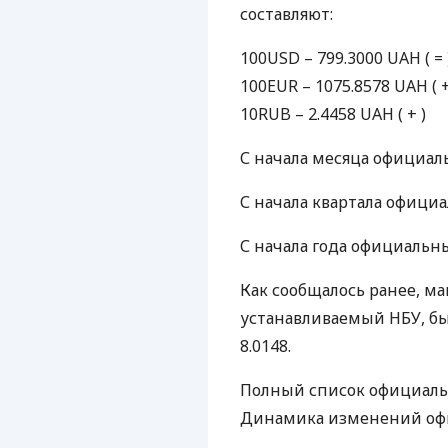
составляют:
100USD – 799.3000
UAH
( = 
100EUR – 1075.8578
UAH
( +
10RUB – 2.4458
UAH
( + )
С начала месяца официа
С начала квартала офици
С начала года официальн
Как сообщалось ранее, м
устанавливаемый
НБУ
, б
8.0148.
Полный список официаль
Динамика изменений офи