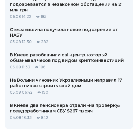
подозревается в незаконном обогащении на 21
млн грн
06.08 14:22
185
Стефанишина получила новое подозрение от
НАБУ
05.08 12:30
282
В Киеве разоблачили call-центр, который
обманывал чехов под видом криптоинвестиций
05.08 11:33
186
На Волыни чиновник Укрзализныци направил 17
работников строить свой дом
05.08 06:42
190
В Киеве два пенсионера отдали «на проверку»
псевдоработникам СБУ $267 тысяч
04.08 18:33
842