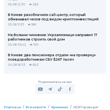
05.08 12:30
282
В Киеве разоблачили call-центр, который
обманывал чехов под видом криптоинвестиций
05.08 11:33
186
На Волыни чиновник Укрзализныци направил 17
работников строить свой дом
05.08 06:42
190
В Киеве два пенсионера отдали «на проверку»
псевдоработникам СБУ $267 тысяч
04.08 18:33
842
Подпишитесь на нас
/
/
/
Finance.ua
Все новости
Криминал
УБЭП проводит