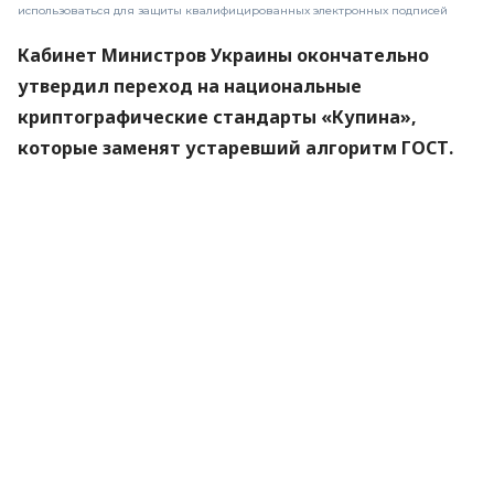
использоваться для защиты квалифицированных электронных подписей
Кабинет Министров Украины окончательно
утвердил переход на национальные
криптографические стандарты «Купина»,
которые заменят устаревший алгоритм ГОСТ.
Новые правила вступят в силу 1 сентября 2026
года.
Об этом
сообщили
в Министерстве цифровой
трансформации.
«Купина» — украинский криптографический
алгоритм, который будет использоваться для
защиты квалифицированных электронных
подписей (КЭП).
Что изменится для пользователей