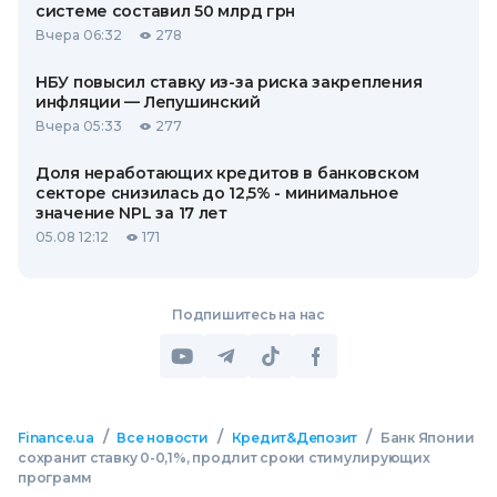
системе составил 50 млрд грн
Вчера 06:32
278
НБУ повысил ставку из-за риска закрепления
инфляции — Лепушинский
Вчера 05:33
277
Доля неработающих кредитов в банковском
секторе снизилась до 12,5% - минимальное
значение NPL за 17 лет
05.08 12:12
171
Подпишитесь на нас
/
/
/
Finance.ua
Все новости
Кредит&Депозит
Банк Японии
сохранит ставку 0-0,1%, продлит сроки стимулирующих
программ