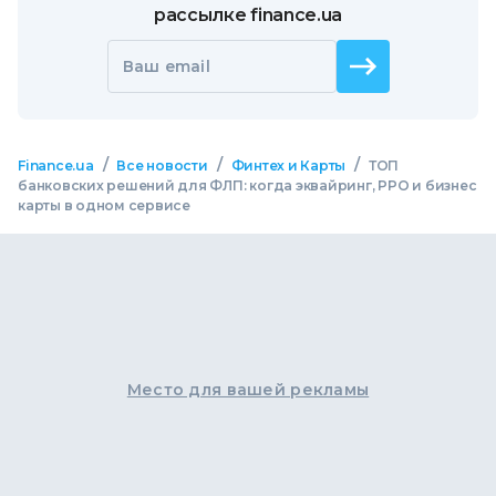
рассылке finance.ua
Ваш email
/
/
/
Finance.ua
Все новости
Финтех и Карты
ТОП
банковских решений для ФЛП: когда эквайринг, РРО и бизнес
карты в одном сервисе
Место для вашей рекламы