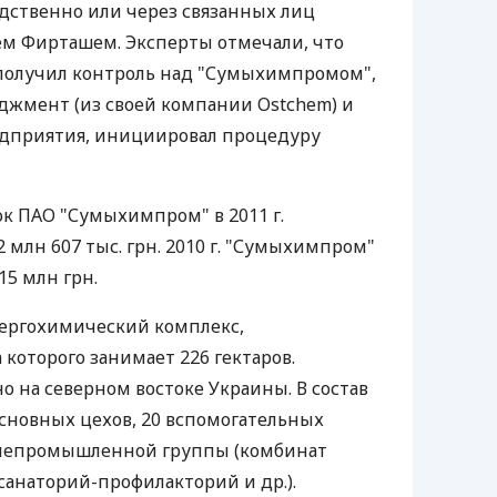
ственно или через связанных лиц
м Фирташем. Эксперты отмечали, что
получил контроль над "Сумыхимпромом",
джмент (из своей компании Ostсhem) и
едприятия, инициировал процедуру
к ПАО "Сумыхимпром" в 2011 г.
2 млн 607 тыс. грн. 2010 г. "Сумыхимпром"
15 млн грн.
ергохимический комплекс,
оторого занимает 226 гектаров.
 на северном востоке Украины. В состав
основных цехов, 20 вспомогательных
 непромышленной группы (комбинат
санаторий-профилакторий и др.).