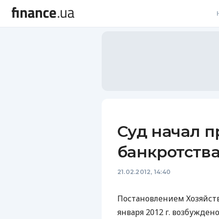
В
В
Л
А
Н
Суд начал 
С
банкротств
П
21.02.2012, 14:40
Т
Р
Постановлением Хозяйств
января 2012 г. возбужден