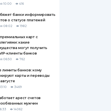
я 10:00
416
ДИТЕЛИ ПО
ВАНИЮ
обяжет банки информировать
тов о статусе платежей
РАХОВЫЕ ПОЛИСЫ
я 08:02
1982
ВЫЕ КОМПАНИИ
 премиальных карт с
легиями: какие
 О СТРАХОВЫХ
ИЯХ
ущества могут получить
VIP-клиенты банков
КА И ОПЛАТА
я 06:50
762
ТЫ
 лимиты банков: кому
кируют карты и переводы
 августе
13:10
3469
аботает арест счетов
нообязанных мужчин
6:33
14062