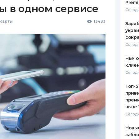
Premi
ы в одном сервисе
Сегодн
 Карты
13433
Зараб
украи
сокра
Сегодн
НБУ 
клиен
Сегодн
Топ-5
приви
преим
ныне 
Сегодн
Новые
забло