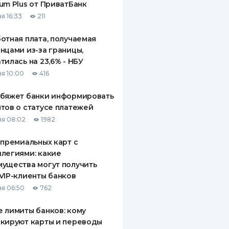
um Plus от ПриватБанк
я 16:33
211
отная плата, получаемая
нцами из-за границы,
тилась на 23,6% - НБУ
я 10:00
416
обяжет банки информировать
тов о статусе платежей
я 08:02
1982
 премиальных карт с
легиями: какие
ущества могут получить
VIP-клиенты банков
я 06:50
762
 лимиты банков: кому
кируют карты и переводы