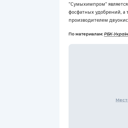
"Сумыхимпром" являетс
фосфатных удобрений, а 
производителем двуокиси
По материалам:
РБК-Украї
Мест