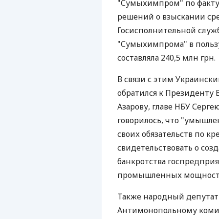
"Сумыхимпром" по факт
решений о взыскании сре
Госисполнительной служ
"Сумыхимпрома" в пользу
составляла 240,5 млн грн.
В связи с этим Украинск
обратился к Президенту 
Азарову, главе НБУ Серг
говорилось, что "умыш
своих обязательств по к
свидетельствовать о соз
банкротства госпредприя
промышленных мощностей
Также народный депутат 
Антимонопольному комит