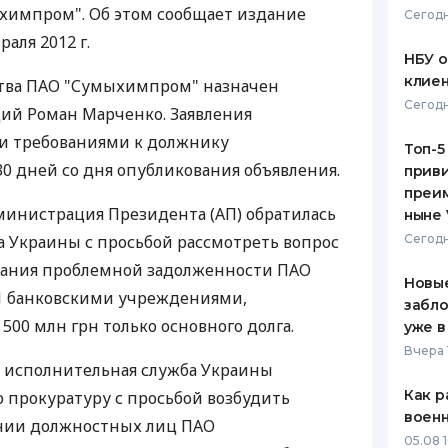
химпром". Об этом сообщает издание
Сегодн
ЕЖЕМЕСЯЧНЫЙ ОБЗОР
ПУТЕВО
раля 2012 г.
КЕШБЭКА
СТРАХО
НБУ 
клиен
тва ПАО "Сумыхимпром" назначен
ПУТЕВОДИТЕЛИ ПО
ВСЕ СТ
Сегодн
й Роман Марченко. Заявления
БАНКОВСКИМ КАРТАМ
СТРАХО
и требованиями к должнику
Топ-5
0 дней со дня опубликования объявления.
приви
ОТЗЫВЫ
КОМПАН
преим
министрация Президента (АП) обратилась
ныне 
ДОСТАВ
а Украины с просьбой рассмотреть вопрос
Сегодн
вания проблемной задолженности ПАО
КОНТАК
Новые
1 банковскими учреждениями,
забло
 500 млн грн только основного долга.
уже в
Вчера 
я исполнительная служба Украины
Как р
ю прокуратуру с просьбой возбудить
воен
ении должностных лиц ПАО
05.08 1