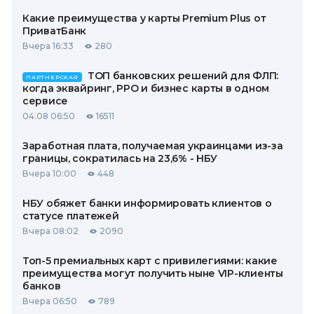
Какие преимущества у карты Premium Plus от
ПриватБанк
Вчера 16:33
280
ТОП банковских решений для ФЛП:
ПАРТНЕРСКАЯ
когда эквайринг, РРО и бизнес карты в одном
сервисе
04.08 06:50
16511
Заработная плата, получаемая украинцами из-за
границы, сократилась на 23,6% - НБУ
Вчера 10:00
448
НБУ обяжет банки информировать клиентов о
статусе платежей
Вчера 08:02
2090
Топ-5 премиальных карт с привилегиями: какие
преимущества могут получить ныне VIP-клиенты
банков
Вчера 06:50
789