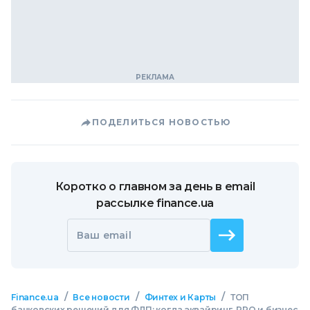
ПОДЕЛИТЬСЯ НОВОСТЬЮ
Коротко о главном за день в email
рассылке finance.ua
Ваш email
/
/
/
Finance.ua
Все новости
Финтех и Карты
ТОП
банковских решений для ФЛП: когда эквайринг, РРО и бизнес