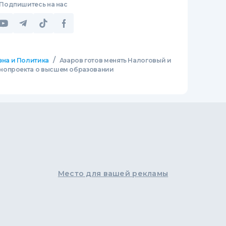
Подпишитесь на нас
/
зна и Политика
Азаров готов менять Налоговый и
нопроекта о высшем образовании
Место для вашей рекламы