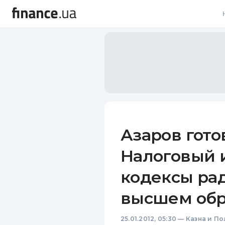
В
В
Л
А
Н
Азаров гото
С
Налоговый 
П
кодексы рад
Т
высшем обр
Р
25.01.2012, 05:30
—
Казна и По