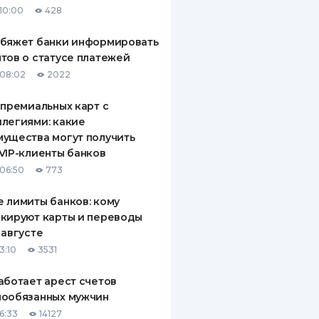
10:00
428
ДИТЕЛИ ПО
ВАНИЮ
обяжет банки информировать
тов о статусе платежей
РАХОВЫЕ ПОЛИСЫ
08:02
2022
ВЫЕ КОМПАНИИ
 премиальных карт с
легиями: какие
 О СТРАХОВЫХ
ИЯХ
ущества могут получить
VIP-клиенты банков
КА И ОПЛАТА
06:50
773
ТЫ
 лимиты банков: кому
кируют карты и переводы
 августе
3:10
3531
аботает арест счетов
нообязанных мужчин
6:33
14127