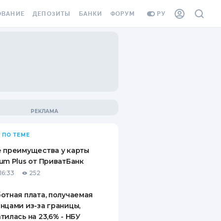
ОВАНИЕ
ДЕПОЗИТЫ
БАНКИ
ФОРУМ
РУ
ВСЕ ДЕПОЗИТЫ
ВСЕ БАНКИ
ВАНИЕ ЖИЛЬЯ ОТ
ДЕПОЗИТЫ В USD
ОТЗЫВЫ О БАНКАХ
И ШАХЕДОВ
ДЕПОЗИТЫ В EUR
МИКРОФИНАНСОВЫЕ
АХОВКА ЗАГРАНИЦУ
ОРГАНИЗАЦИИ
БОНУС К ДЕПОЗИТАМ
ОТЗЫВЫ ОБ МФО
УСЛОВИЯ АКЦИИ
Я КАРТА
 ПО ТЕМЕ
ВОПРОСЫ И ОТВЕТЫ
ОННАЯ ВИНЬЕТКА
 преимущества у карты
ДЕПОЗИТНЫЙ КАЛЬКУЛЯТОР
um Plus от ПриватБанк
Я СОТРУДНИКОВ
16:33
252
ПУТЕВОДИТЕЛИ ПО
SSISTANCE
СБЕРЕЖЕНИЯМ
отная плата, получаемая
нцами из-за границы,
ВАНИЕ ОТ
тилась на 23,6% - НБУ
ТНЫХ СЛУЧАЕВ