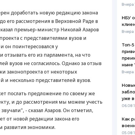
Вчера 
ЕЖЕМЕСЯЧНЫЙ ОБЗОР
ПУТЕВО
рен доработать новую редакцию закона
КЕШБЭКА
СТРАХО
НБУ 
до его рассмотрения в Верховной Раде в
клиен
ПУТЕВОДИТЕЛИ ПО
ВСЕ СТ
сказал премьер-министр Николай Азаров
Вчера 
БАНКОВСКИМ КАРТАМ
проекта с представителями вузов и
СТРАХО
Топ-5
чи он поинтересовался у
приви
ОТЗЫВЫ
 отзывать его из парламента, на что
КОМПАН
преим
й вузов не согласилось. Однако за отзыв
ныне 
ДОСТАВ
ки законопроекта от некоторых
Вчера 
й и несколько представителей вузов.
КОНТАК
Новые
забло
ет послать предложение по своему же
уже в
кту, и до рассмотрения мы можем учесть
06.08 1
звучали", - сказал Азаров. Он отметил,
ет от новой редакции закона его
Как р
воен
м развития экономики.
05.08 1