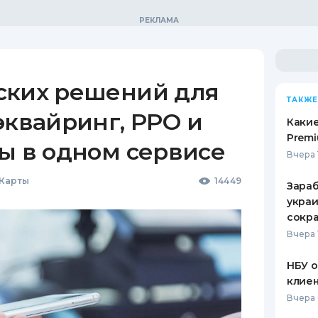
ских решений для
ТАКЖЕ
эквайринг, РРО и
Какие
Premi
ы в одном сервисе
Вчера 
 Карты
14449
Зараб
украи
сокра
Вчера 
НБУ 
клиен
Вчера 