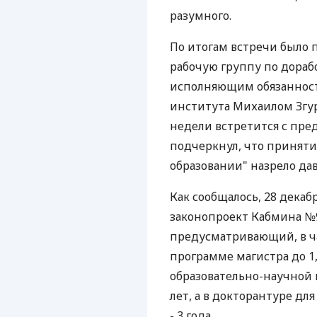
разумного.
По итогам встречи было
рабочую группу по дорабо
исполняющим обязанност
института Михаилом Згур
недели встретится с пре
подчеркнул, что приняти
образовании" назрело дав
Как сообщалось, 28 декаб
законопроект Кабмина №
предусматривающий, в ча
программе магистра до 1,
образовательно-научной 
лет, а в докторантуре дл
- 3 года.