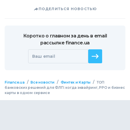
ПОДЕЛИТЬСЯ НОВОСТЬЮ
Коротко о главном за день в email
рассылке finance.ua
Ваш email
/
/
/
Finance.ua
Все новости
Финтех и Карты
ТОП
банковских решений для ФЛП: когда эквайринг, РРО и бизнес
карты в одном сервисе