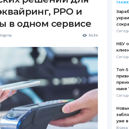
ТАКЖЕ
эквайринг, РРО и
Зараб
украи
ы в одном сервисе
сокра
Сегодн
 Карты
5434
НБУ 
клиен
Сегодн
Топ-5
приви
преим
ныне 
Сегодн
Новые
забло
уже в
Вчера 