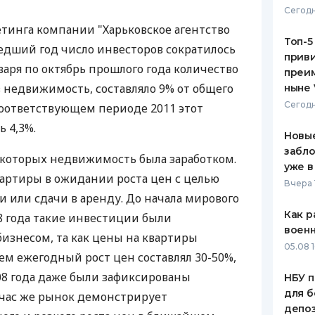
Сегодн
ЕЖЕМЕСЯЧНЫЙ ОБЗОР
ПУТЕВО
тинга компании "Харьковское агентство
КЕШБЭКА
СТРАХО
Топ-5
едший год число инвесторов сократилось
приви
ПУТЕВОДИТЕЛИ ПО
ВСЕ СТ
нваря по октябрь прошлого года количество
преим
БАНКОВСКИМ КАРТАМ
недвижимость, составляло 9% от общего
ныне 
СТРАХО
Сегодн
 соответствующем периоде 2011 этот
ОТЗЫВЫ
ь 4,3%.
КОМПАН
Новые
забло
 которых недвижимость была заработком.
ДОСТАВ
уже в
квартиры в ожидании роста цен с целью
Вчера 
КОНТАК
или сдачи в аренду. До начала мирового
Как р
8 года такие инвестиции были
воен
изнесом, та как цены на квартиры
05.08 1
ем ежегодный рост цен составлял 30-50%,
08 года даже были зафиксированы
НБУ п
для б
йчас же рынок демонстрирует
депо