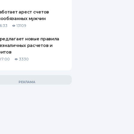
аботает арест счетов
нообязанных мужчин
6:33
13109
редлагает новые правила
езналичных расчетов и
зитов
07:00
3330