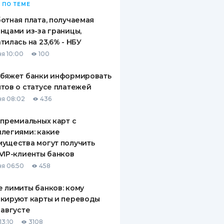
 ПО ТЕМЕ
отная плата, получаемая
нцами из-за границы,
тилась на 23,6% - НБУ
я 10:00
100
обяжет банки информировать
тов о статусе платежей
я 08:02
436
 премиальных карт с
легиями: какие
ущества могут получить
VIP-клиенты банков
я 06:50
458
 лимиты банков: кому
кируют карты и переводы
 августе
13:10
3108