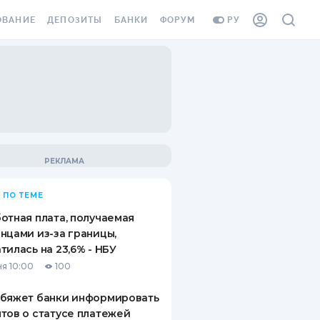
ОВАНИЕ
ДЕПОЗИТЫ
БАНКИ
ФОРУМ
РУ
ВСЕ ДЕПОЗИТЫ
ВСЕ БАНКИ
ВАНИЕ ЖИЛЬЯ ОТ
ДЕПОЗИТЫ В USD
ОТЗЫВЫ О БАНКАХ
И ШАХЕДОВ
ДЕПОЗИТЫ В EUR
МИКРОФИНАНСОВЫЕ
АХОВКА ЗАГРАНИЦУ
ОРГАНИЗАЦИИ
БОНУС К ДЕПОЗИТАМ
ОТЗЫВЫ ОБ МФО
УСЛОВИЯ АКЦИИ
Я КАРТА
 ПО ТЕМЕ
ВОПРОСЫ И ОТВЕТЫ
ОННАЯ ВИНЬЕТКА
отная плата, получаемая
ДЕПОЗИТНЫЙ КАЛЬКУЛЯТОР
нцами из-за границы,
Я СОТРУДНИКОВ
тилась на 23,6% - НБУ
ПУТЕВОДИТЕЛИ ПО
я 10:00
100
SSISTANCE
СБЕРЕЖЕНИЯМ
обяжет банки информировать
ВАНИЕ ОТ
тов о статусе платежей
ТНЫХ СЛУЧАЕВ