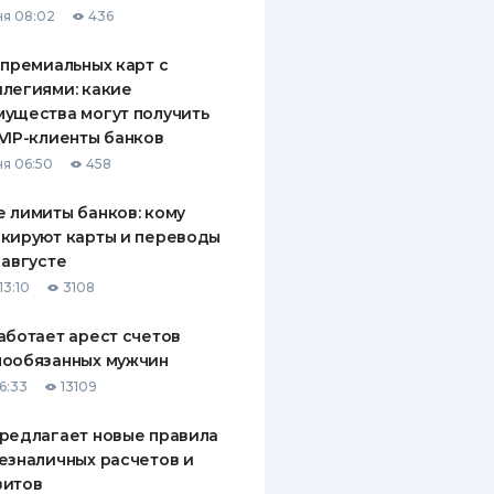
я 08:02
436
ДИТЕЛИ ПО
ВАНИЮ
 премиальных карт с
легиями: какие
РАХОВЫЕ ПОЛИСЫ
ущества могут получить
VIP-клиенты банков
ВЫЕ КОМПАНИИ
я 06:50
458
 О СТРАХОВЫХ
ИЯХ
 лимиты банков: кому
кируют карты и переводы
КА И ОПЛАТА
 августе
13:10
3108
ТЫ
аботает арест счетов
нообязанных мужчин
6:33
13109
редлагает новые правила
езналичных расчетов и
зитов