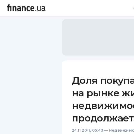
В
В
Л
А
Н
Доля покуп
С
на рынке ж
П
недвижимос
Т
продолжает
Р
24.11.2011, 05:40
—
Недвижимо