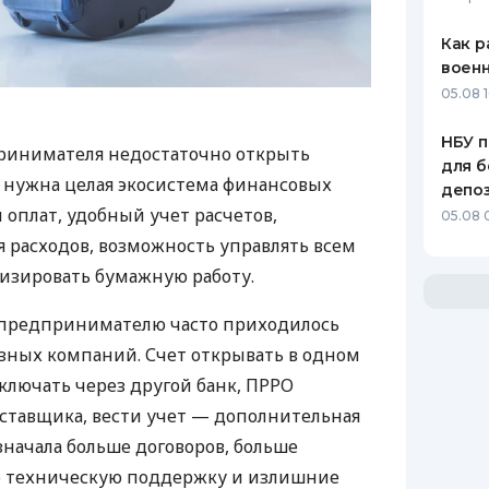
Как р
воен
05.08 1
НБУ п
ринимателя недостаточно открыть
для б
у нужна целая экосистема финансовых
депо
 оплат, удобный учет расчетов,
05.08 
 расходов, возможность управлять всем
изировать бумажную работу.
д предпринимателю часто приходилось
азных компаний. Счет открывать в одном
ключать через другой банк, ПРРО
оставщика, вести учет — дополнительная
значала больше договоров, больше
ю техническую поддержку и излишние