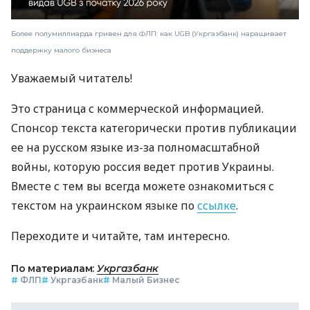
Более полумиллиарда гривен для ФЛП: как UGB (Укргазбанк) наращивает
поддержку малого бизнеса
Уважаемый читатель!
Это страница с коммерческой информацией.
Спонсор текста категорически против публикации
ее на русском языке из-за полномасштабной
войны, которую россия ведет против Украины.
Вместе с тем вы всегда можете ознакомиться с
текстом на украинском языке по
ссылке
.
Переходите и читайте, там интересно.
По материалам:
Укргазбанк
#
ФЛП
#
Укргазбанк
#
Малый Бизнес