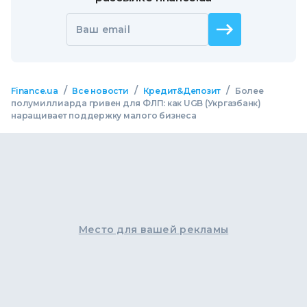
Ваш email
/
/
/
Finance.ua
Все новости
Кредит&Депозит
Более
полумиллиарда гривен для ФЛП: как UGB (Укргазбанк)
наращивает поддержку малого бизнеса
Место для вашей рекламы