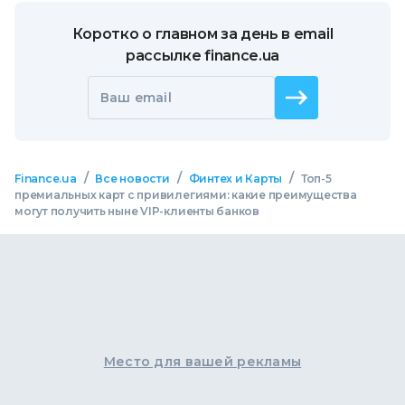
Коротко о главном за день в email
рассылке finance.ua
Ваш email
/
/
/
Finance.ua
Все новости
Финтех и Карты
Топ-5
премиальных карт с привилегиями: какие преимущества
могут получить ныне VIP-клиенты банков
Место для вашей рекламы