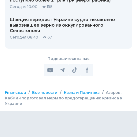
поступило более 2 трлн грн (инфографика)
Сегодня 10:00
158
Швеция передаст Украине судно, незаконно
вывозившее зерно из оккупированного
Севастополя
Сегодня 08:49
67
Подпишитесь на нас
/
/
/
Finance.ua
Все новости
Казна и Политика
Азаров:
Кабмин подготовил меры по предотвращению кризиса в
Украине