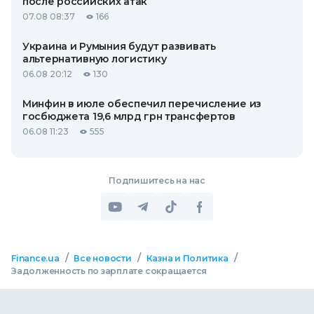
после российских атак
07.08 08:37
166
Украина и Румыния будут развивать
альтернативную логистику
06.08 20:12
130
Минфин в июле обеспечил перечисление из
госбюджета 19,6 млрд грн трансфертов
06.08 11:23
555
Подпишитесь на нас
/
/
/
Finance.ua
Все новости
Казна и Политика
Задолженность по зарплате сокращается