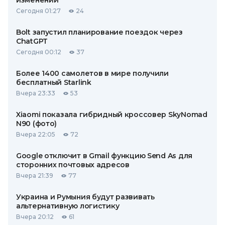
изменений
Сегодня 01:27
24
Bolt запустил планирование поездок через
ChatGPT
Сегодня 00:12
37
Более 1400 самолетов в мире получили
бесплатный Starlink
Вчера 23:33
53
Xiaomi показала гибридный кроссовер SkyNomad
N90 (фото)
Вчера 22:05
72
Google отключит в Gmail функцию Send As для
сторонних почтовых адресов
Вчера 21:39
77
Украина и Румыния будут развивать
альтернативную логистику
Вчера 20:12
61