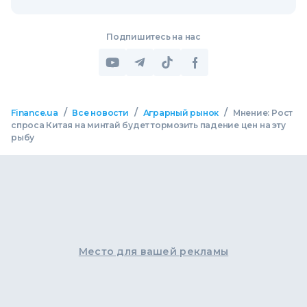
Подпишитесь на нас
/
/
/
Finance.ua
Все новости
Аграрный рынок
Мнение: Рост
спроса Китая на минтай будет тормозить падение цен на эту
рыбу
Место для вашей рекламы