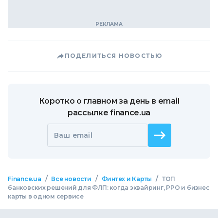
ПОДЕЛИТЬСЯ НОВОСТЬЮ
Коротко о главном за день в email
рассылке finance.ua
Ваш email
/
/
/
Finance.ua
Все новости
Финтех и Карты
ТОП
банковских решений для ФЛП: когда эквайринг, РРО и бизнес
карты в одном сервисе