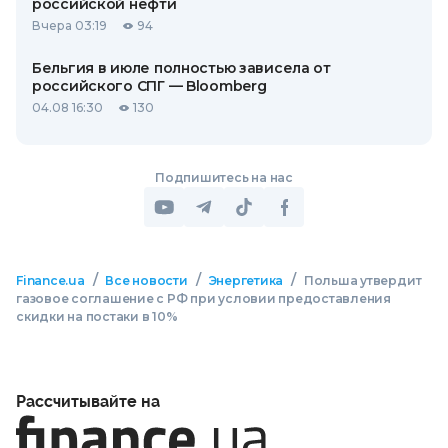
российской нефти
Вчера 03:19
94
Бельгия в июле полностью зависела от
российского СПГ — Bloomberg
04.08 16:30
130
Подпишитесь на нас
/
/
/
Finance.ua
Все новости
Энергетика
Польша утвердит
газовое соглашение с РФ при условии предоставления
скидки на постаки в 10%
Рассчитывайте на