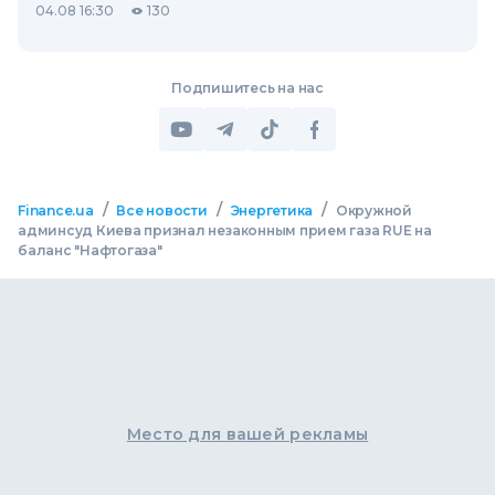
04.08 16:30
130
Подпишитесь на нас
/
/
/
Finance.ua
Все новости
Энергетика
Окружной
админсуд Киева признал незаконным прием газа RUE на
баланс "Нафтогаза"
Место для вашей рекламы