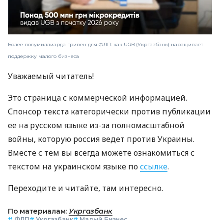
Более полумиллиарда гривен для ФЛП: как UGB (Укргазбанк) наращивает
поддержку малого бизнеса
Уважаемый читатель!
Это страница с коммерческой информацией.
Спонсор текста категорически против публикации
ее на русском языке из-за полномасштабной
войны, которую россия ведет против Украины.
Вместе с тем вы всегда можете ознакомиться с
текстом на украинском языке по
ссылке
.
Переходите и читайте, там интересно.
По материалам:
Укргазбанк
#
ФЛП
#
Укргазбанк
#
Малый Бизнес