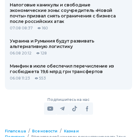
Налоговые каникулы и свободные
экономические зоны: соучредитель «Новой
почты» призвал снять ограничения с бизнеса
после российских атак
07.08 08:37
160
Украина и Румыния будут развивать
альтернативную логистику
06.08 20:12
128
Минфин в июле обеспечил перечисление из
госбюджета 19,6 млрд грн трансфертов
06.08 11:23
553
Подпишитесь на нас
/
/
Finance.ua
Все новости
Казна и
/
Политика
"Укравтодор" намерен реконструировать 1 тыс.