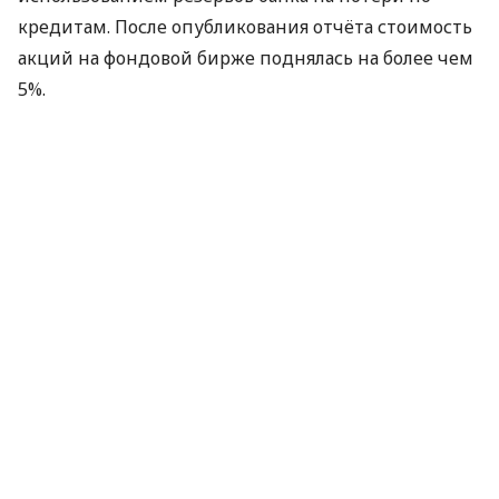
кредитам. После опубликования отчёта стоимость
акций на фондовой бирже поднялась на более чем
5%.
Учитывая анализ ценовых изменений по акции,
эксперты X-Trade Brokers Ukraine прогнозируют
дальнейшее увеличение стоимости активов
Citigroup с целью в 4,30 долл. за акцию.
По материалам:
Finance.ua
ПОДЕЛИТЬСЯ НОВОСТЬЮ
Коротко о главном за день в email
рассылке finance.ua