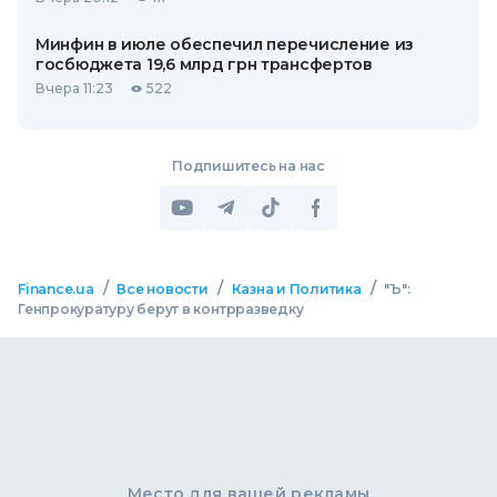
Минфин в июле обеспечил перечисление из
госбюджета 19,6 млрд грн трансфертов
Вчера 11:23
522
Подпишитесь на нас
/
/
/
Finance.ua
Все новости
Казна и Политика
"Ъ":
Генпрокуратуру берут в контрразведку
Место для вашей рекламы