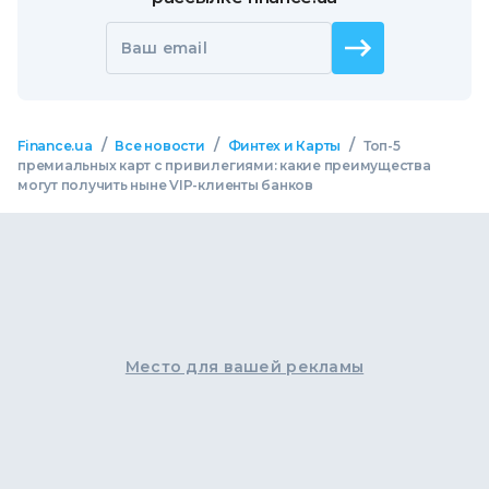
Ваш email
/
/
/
Finance.ua
Все новости
Финтех и Карты
Топ-5
премиальных карт с привилегиями: какие преимущества
могут получить ныне VIP-клиенты банков
Место для вашей рекламы