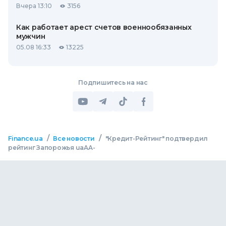
Вчера 13:10
3156
Как работает арест счетов военнообязанных
мужчин
05.08 16:33
13225
Подпишитесь на нас
/
/
Finance.ua
Все новости
"Кредит-Рейтинг" подтвердил
рейтинг Запорожья uaAA-