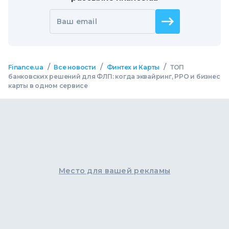
Ваш email
/
/
/
Finance.ua
Все новости
Финтех и Карты
ТОП
банковских решений для ФЛП: когда эквайринг, РРО и бизнес
карты в одном сервисе
Место для вашей рекламы