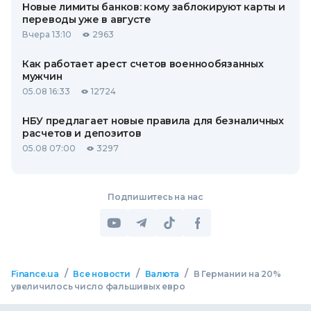
Новые лимиты банков: кому заблокируют карты и
переводы уже в августе
Вчера 13:10
2963
Как работает арест счетов военнообязанных
мужчин
05.08 16:33
12724
НБУ предлагает новые правила для безналичных
расчетов и депозитов
05.08 07:00
3297
Подпишитесь на нас
/
/
/
Finance.ua
Все новости
Валюта
В Германии на 20%
увеличилось число фальшивых евро