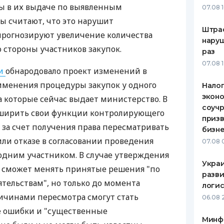
зы в их выдаче по выявленным
07.08 
ЕЖЕМЕСЯЧНЫЙ ОБЗОР
ПУТЕВО
ты считают, что это нарушит
КЕШБЭКА
СТРАХО
Штра
прогнозируют увеличение количества
наруш
ПУТЕВОДИТЕЛИ ПО
ВСЕ СТ
 стороны участников закупок.
раз
БАНКОВСКИМ КАРТАМ
07.08 
СТРАХО
ки
обнародовало проект изменений в
именения процедуры закупок у одного
Налог
ОТЗЫВЫ
КОМПАН
эконо
а которые сейчас выдает министерство. В
соучр
сширить свои функции контролирующего
ДОСТАВ
призв
к за счет получения права пересматривать
бизне
КОНТАК
или отказе в согласовании проведения
07.08 
одним участником. В случае утверждения
Украи
сможет менять принятые решения "по
разви
тельствам", но только до момента
логис
ичинами пересмотра смогут стать
06.08 
 ошибки и "существенные
Минф