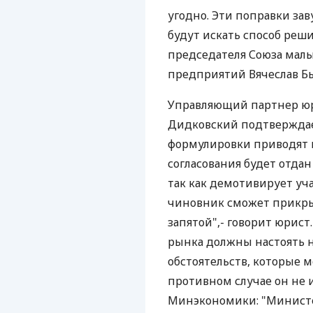
угодно. Эти поправки за
будут искать способ реши
председателя Союза мал
предприятий Вячеслав Б
Управляющий партнер юр
Дидковский подтверждае
формулировки приводят к
согласования будет отдан
так как демотивирует уч
чиновник сможет прикры
запятой",- говорит юрист
рынка должны настоять н
обстоятельств, которые м
противном случае он не 
Минэкономики: "Министер