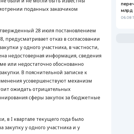
 не были и не могли быть известны
переч
мотрении поданных заказчиком
млрд 
06.08 1
твержденный 28 июля постановлением
, предусматривает отказ в согласовании
купки у одного участника, в частности,
ена недостоверная информация, сведения
ме или недостаточно обоснованно
акупки. В пояснительной записке к
 изменения усовершенствуют механизм
 стоит ожидать отрицательных
онирования сферы закупок за бюджетные
 в I квартале текущего года было
 закупку у одного участника и у