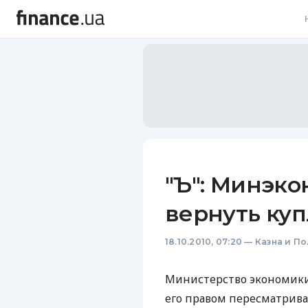
В
В
Л
А
Н
"Ъ": Минэко
С
вернуть ку
П
18.10.2010, 07:20
—
Казна и П
Т
Р
Министерство экономики
его правом пересматрива