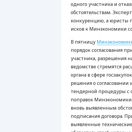
одного участника и отка
обстоятельствам. Экспер
конкуренцию, а юристы 
исков к Минэкономики со
В пятницу
Минэкономи
порядок согласования пр
участника, разрешения н
ведомстве стремятся ра
органа в сфере госзакупо
решения о согласовании 
тендерной процедуры с 
поправок Минэкономики 
вновь выявленным обстоя
подписания договора. Пр
выявленные технические