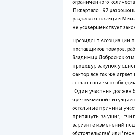
ограниченного количества
II квартале - 97 разрешен
разделяют позиции Минэ
не усовершенствует зако
Президент Ассоциации 
поставщиков товаров, ра
Владимир Доброскок отме
процедур закупок у одног
фактор все так же играет
согласованием необходим
"Один участник должен бы
чрезвычайной ситуации и
остальные причины участ
притянуты за уши",- счи
варианте изменений под
обстоятельства' или 'те