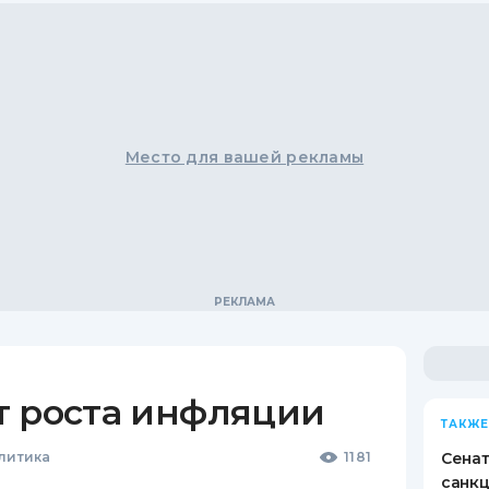
Место для вашей рекламы
т роста инфляции
ТАКЖЕ
литика
1181
Сена
санкц