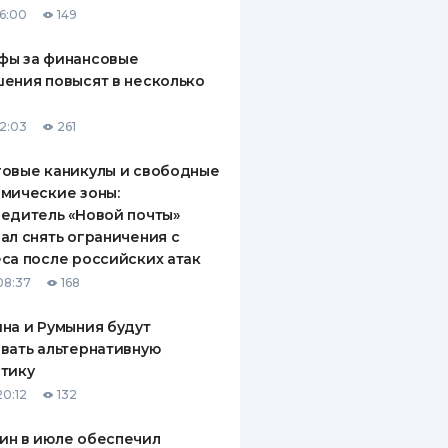
16:00
149
ДИТЕЛИ ПО
ВАНИЮ
фы за финансовые
ения повысят в несколько
РАХОВЫЕ ПОЛИСЫ
12:03
261
ВЫЕ КОМПАНИИ
овые каникулы и свободные
 О СТРАХОВЫХ
ИЯХ
мические зоны:
едитель «Новой почты»
КА И ОПЛАТА
ал снять ограничения с
са после российских атак
ТЫ
08:37
168
на и Румыния будут
вать альтернативную
тику
20:12
132
ин в июле обеспечил