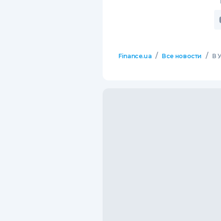
/
/
Finance.ua
Все новости
В 