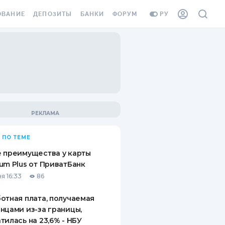
ОВАНИЕ
ДЕПОЗИТЫ
БАНКИ
ФОРУМ
РУ
ВСЕ ДЕПОЗИТЫ
ВСЕ БАНКИ
ВАНИЕ ЖИЛЬЯ ОТ
ДЕПОЗИТЫ В USD
ОТЗЫВЫ О БАНКАХ
И ШАХЕДОВ
ДЕПОЗИТЫ В EUR
МИКРОФИНАНСОВЫЕ
АХОВКА ЗАГРАНИЦУ
ОРГАНИЗАЦИИ
БОНУС К ДЕПОЗИТАМ
ОТЗЫВЫ ОБ МФО
УСЛОВИЯ АКЦИИ
Я КАРТА
 ПО ТЕМЕ
ВОПРОСЫ И ОТВЕТЫ
ОННАЯ ВИНЬЕТКА
 преимущества у карты
ДЕПОЗИТНЫЙ КАЛЬКУЛЯТОР
um Plus от ПриватБанк
Я СОТРУДНИКОВ
я 16:33
86
ПУТЕВОДИТЕЛИ ПО
SSISTANCE
СБЕРЕЖЕНИЯМ
отная плата, получаемая
нцами из-за границы,
ВАНИЕ ОТ
тилась на 23,6% - НБУ
ТНЫХ СЛУЧАЕВ