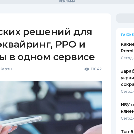
ских решений для
ТАКЖЕ
эквайринг, РРО и
Какие
Premi
ы в одном сервисе
Сегодн
 Карты
11042
Зараб
украи
сокра
Сегодн
НБУ 
клиен
Сегодн
Топ-5