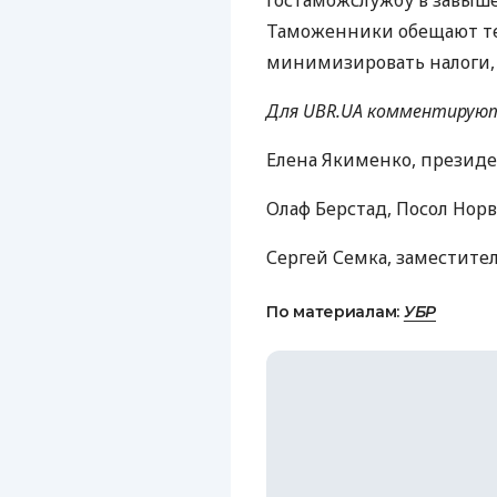
Гостаможслужбу в завыш
Таможенники обещают тем
минимизировать налоги,
Для UBR.UA комментирую
Елена Якименко, презид
Олаф Берстад, Посол Норв
Сергей Семка, заместите
По материалам:
УБР