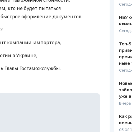
ении таможенной стоимости.
Сегодн
, кто не будет пытаться
ЕЖЕМЕСЯЧНЫЙ ОБЗОР
ПУТЕВО
КЕШБЭКА
СТРАХО
 быстрое оформление документов.
НБУ 
клиен
ПУТЕВОДИТЕЛИ ПО
ВСЕ СТ
т:
Сегодн
БАНКОВСКИМ КАРТАМ
СТРАХО
ент компании-импортера,
Топ-5
приви
ОТЗЫВЫ
егии в Украине,
КОМПАН
преим
ныне 
ль Главы Гостаможслужбы.
ДОСТАВ
Сегодн
КОНТАК
Новые
забло
уже в
Вчера 
Как р
воен
05.08 1