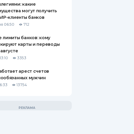
легиями: какие
ущества могут получить
VIP-клиенты банков
я 06:50
712
 лимиты банков: кому
кируют карты и переводы
 августе
13:10
3353
аботает арест счетов
нообязанных мужчин
6:33
13754