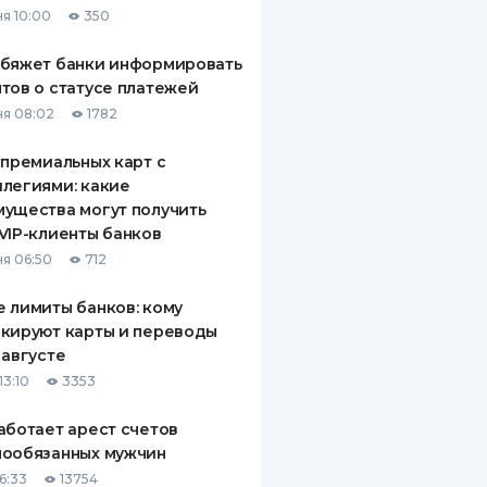
я 10:00
350
ДИТЕЛИ ПО
ВАНИЮ
обяжет банки информировать
тов о статусе платежей
РАХОВЫЕ ПОЛИСЫ
я 08:02
1782
ВЫЕ КОМПАНИИ
 премиальных карт с
легиями: какие
 О СТРАХОВЫХ
ИЯХ
ущества могут получить
VIP-клиенты банков
КА И ОПЛАТА
я 06:50
712
ТЫ
 лимиты банков: кому
кируют карты и переводы
 августе
13:10
3353
аботает арест счетов
нообязанных мужчин
6:33
13754