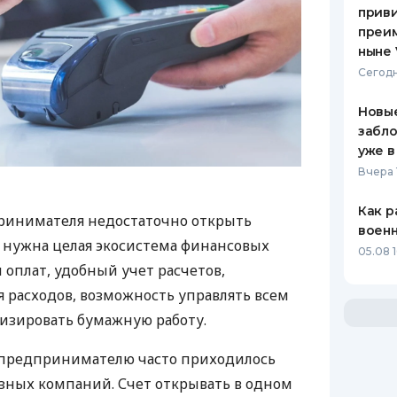
приви
преим
ныне 
Сегодн
Новые
забло
уже в
Вчера 
Как р
ринимателя недостаточно открыть
воен
у нужна целая экосистема финансовых
05.08 1
 оплат, удобный учет расчетов,
 расходов, возможность управлять всем
изировать бумажную работу.
д предпринимателю часто приходилось
азных компаний. Счет открывать в одном