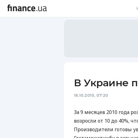
В
В
Л
А
Н
В Украине 
С
16.10.2010, 07:20
П
Т
За 9 месяцев 2010 года 
возросли от 10 до 40%, ч
Р
Производители готовы ув